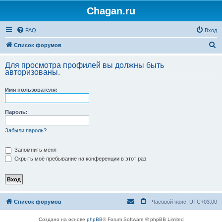
Chagan.ru
FAQ
Вход
П
Список форумов
о
Для просмотра профилей вы должны быть
и
авторизованы.
с
Имя пользователя:
к
Пароль:
Забыли пароль?
Запомнить меня
Скрыть моё пребывание на конференции в этот раз
Список форумов
Часовой пояс:
UTC+03:00
Создано на основе
phpBB
® Forum Software © phpBB Limited