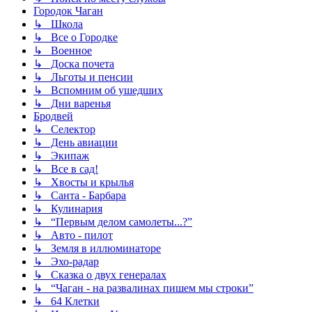
Городок Чаган
↳ Школа
↳ Все о Городке
↳ Военное
↳ Доска почета
↳ Льготы и пенсии
↳ Вспомним об ушедших
↳ Дни варенья
Бродвей
↳ Селектор
↳ День авиации
↳ Экипаж
↳ Все в сад!
↳ Хвосты и крылья
↳ Санта - Барбара
↳ Кулинария
↳ “Первым делом самолеты...?”
↳ Авто - пилот
↳ Земля в иллюминаторе
↳ Эхо-радар
↳ Сказка о двух генералах
↳ “Чаган - на развалинах пишем мы строки”
↳ 64 Клетки