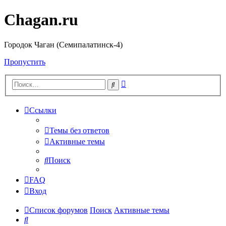
Chagan.ru
Городок Чаган (Семипалатинск-4)
Пропустить
Расширенный
Поиск
поиск
Ссылки
Темы без ответов
Активные темы
Поиск
FAQ
Вход
Список форумов
Поиск
Активные темы
Поиск