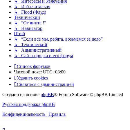
↳ Интересы и Увлечения
↳ Изба-читальня
↳ Flood (Флуд)
Технический
↳ “От винта !”
↳ Навигатор
Штаб
↳ “Если все мы, ребята, возьмемся за дело”
↳ Технический
↳ Административный
↳ Сайт городка и его форум
Список форумов
Часовой пояс:
UTC+03:00
Удалить cookies
Связаться с администрацией
Создано на основе
phpBB
® Forum Software © phpBB Limited
Русская поддержка phpBB
Конфиденциальность
|
Правила