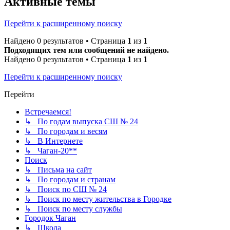
Активные темы
Перейти к расширенному поиску
Найдено 0 результатов • Страница
1
из
1
Подходящих тем или сообщений не найдено.
Найдено 0 результатов • Страница
1
из
1
Перейти к расширенному поиску
Перейти
Встречаемся!
↳ По годам выпуска СШ № 24
↳ По городам и весям
↳ В Интернете
↳ Чаган-20**
Поиск
↳ Письма на сайт
↳ По городам и странам
↳ Поиск по СШ № 24
↳ Поиск по месту жительства в Городке
↳ Поиск по месту службы
Городок Чаган
↳ Школа