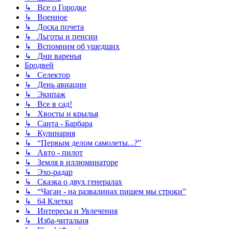
↳ Все о Городке
↳ Военное
↳ Доска почета
↳ Льготы и пенсии
↳ Вспомним об ушедших
↳ Дни варенья
Бродвей
↳ Селектор
↳ День авиации
↳ Экипаж
↳ Все в сад!
↳ Хвосты и крылья
↳ Санта - Барбара
↳ Кулинария
↳ “Первым делом самолеты...?”
↳ Авто - пилот
↳ Земля в иллюминаторе
↳ Эхо-радар
↳ Сказка о двух генералах
↳ “Чаган - на развалинах пишем мы строки”
↳ 64 Клетки
↳ Интересы и Увлечения
↳ Изба-читальня