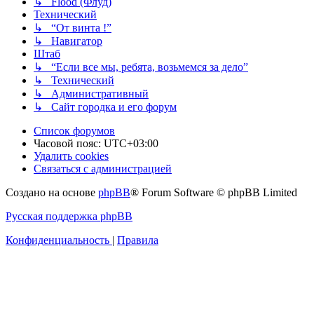
↳ Flood (Флуд)
Технический
↳ “От винта !”
↳ Навигатор
Штаб
↳ “Если все мы, ребята, возьмемся за дело”
↳ Технический
↳ Административный
↳ Сайт городка и его форум
Список форумов
Часовой пояс:
UTC+03:00
Удалить cookies
Связаться с администрацией
Создано на основе
phpBB
® Forum Software © phpBB Limited
Русская поддержка phpBB
Конфиденциальность
|
Правила