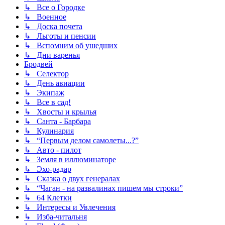
↳ Все о Городке
↳ Военное
↳ Доска почета
↳ Льготы и пенсии
↳ Вспомним об ушедших
↳ Дни варенья
Бродвей
↳ Селектор
↳ День авиации
↳ Экипаж
↳ Все в сад!
↳ Хвосты и крылья
↳ Санта - Барбара
↳ Кулинария
↳ “Первым делом самолеты...?”
↳ Авто - пилот
↳ Земля в иллюминаторе
↳ Эхо-радар
↳ Сказка о двух генералах
↳ “Чаган - на развалинах пишем мы строки”
↳ 64 Клетки
↳ Интересы и Увлечения
↳ Изба-читальня