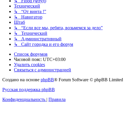
↳ Flood (Флуд)
Технический
↳ “От винта !”
↳ Навигатор
Штаб
↳ “Если все мы, ребята, возьмемся за дело”
↳ Технический
↳ Административный
↳ Сайт городка и его форум
Список форумов
Часовой пояс:
UTC+03:00
Удалить cookies
Связаться с администрацией
Создано на основе
phpBB
® Forum Software © phpBB Limited
Русская поддержка phpBB
Конфиденциальность
|
Правила