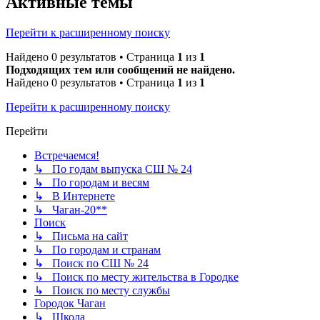
Активные темы
Перейти к расширенному поиску
Найдено 0 результатов • Страница
1
из
1
Подходящих тем или сообщений не найдено.
Найдено 0 результатов • Страница
1
из
1
Перейти к расширенному поиску
Перейти
Встречаемся!
↳ По годам выпуска СШ № 24
↳ По городам и весям
↳ В Интернете
↳ Чаган-20**
Поиск
↳ Письма на сайт
↳ По городам и странам
↳ Поиск по СШ № 24
↳ Поиск по месту жительства в Городке
↳ Поиск по месту службы
Городок Чаган
↳ Школа