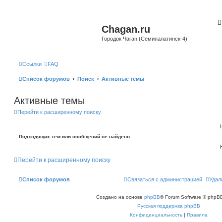
Chagan.ru
Городок Чаган (Семипалатинск-4)
Ссылки
FAQ
Список форумов
Поиск
Активные темы
Активные темы
Перейти к расширенному поиску
Подходящих тем или сообщений не найдено.
Перейти к расширенному поиску
Список форумов
Связаться с администрацией
Удал
Создано на основе
phpBB
® Forum Software © phpBB
Русская поддержка phpBB
Конфиденциальность
|
Правила