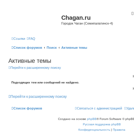
Chagan.ru
Городок Чаган (Семипалатинск-4)
Ссылки
FAQ
Список форумов
Поиск
Активные темы
Активные темы
Перейти к расширенному поиску
Подходящих тем или сообщений не найдено.
Перейти к расширенному поиску
Список форумов
Связаться с администрацией
Удал
Создано на основе
phpBB
® Forum Software © phpBB
Русская поддержка phpBB
Конфиденциальность
|
Правила