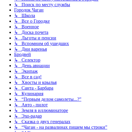
↳ Поиск по месту службы
Городок Чаган
↳ Школа
↳ Все о Городке
↳ Военное
↳ Доска почета
↳ Льготы и пенсии
↳ Вспомним об ушедших
↳ Дни варенья
Бродвей
↳ Селектор
↳ День авиации
↳ Экипаж
↳ Все в сад!
↳ Хвосты и крылья
↳ Санта - Барбара
↳ Кулинария
↳ “Первым делом самолеты...?”
↳ Авто - пилот
↳ Земля в иллюминаторе
↳ Эхо-радар
↳ Сказка о двух генералах
↳ “Чаган - на развалинах пишем мы строки”