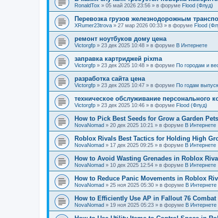
RonaldTox
»
05 май 2026 23:56
» в форуме
Flood (Флуд)
Перевозка грузов железнодорожным трансп
XRumer23trova
»
27 мар 2026 00:33
» в форуме
Flood (Фл
ремонт ноутбуков дому цена
Victorgfp
»
23 дек 2025 10:48
» в форуме
В Интернете
заправка картриджей pixma
Victorgfp
»
23 дек 2025 10:48
» в форуме
По городам и ве
разработка сайта цена
Victorgfp
»
23 дек 2025 10:47
» в форуме
По годам выпус
техническое обслуживание персонального 
Victorgfp
»
23 дек 2025 10:46
» в форуме
Flood (Флуд)
How to Pick Best Seeds for Grow a Garden Pet
NovaNomad
»
20 дек 2025 10:21
» в форуме
В Интернете
Roblox Rivals Best Tactics for Holding High G
NovaNomad
»
17 дек 2025 09:25
» в форуме
В Интернете
How to Avoid Wasting Grenades in Roblox Riva
NovaNomad
»
10 дек 2025 12:54
» в форуме
В Интернете
How to Reduce Panic Movements in Roblox Riv
NovaNomad
»
25 ноя 2025 05:30
» в форуме
В Интернете
How to Efficiently Use AP in Fallout 76 Combat
NovaNomad
»
19 ноя 2025 05:23
» в форуме
В Интернете