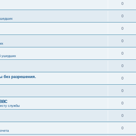
0
0
ушедших
0
0
их
0
б ушедших
0
ы без разрешения.
0
0
 ВВС
0
месту службы
0
0
почета