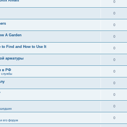
blox Rivals
0
0
ners
0
row A Garden
0
to Find and How to Use It
0
ной арматуры
0
ы в РФ
0
у службы
ллу
0
?
0
0
ушедших
0
 и его форум