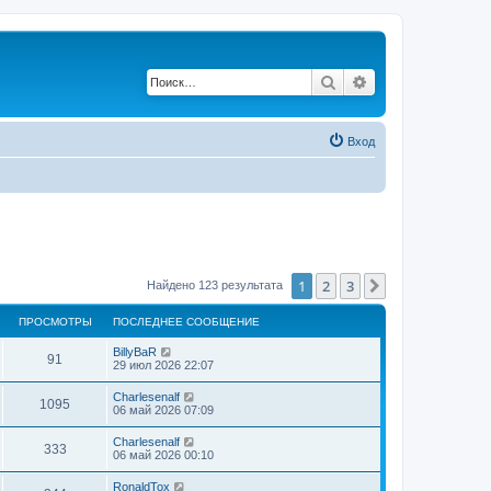
Поиск
Расширенный по
Вход
1
2
3
След.
Найдено 123 результата
ПРОСМОТРЫ
ПОСЛЕДНЕЕ СООБЩЕНИЕ
BillyBaR
91
29 июл 2026 22:07
Charlesenalf
1095
06 май 2026 07:09
Charlesenalf
333
06 май 2026 00:10
RonaldTox