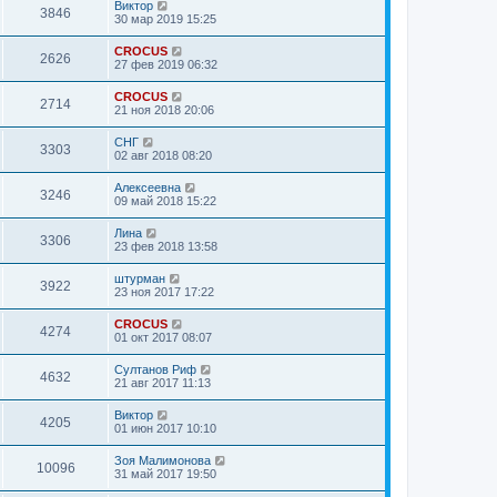
Виктор
3846
30 мар 2019 15:25
CROCUS
2626
27 фев 2019 06:32
CROCUS
2714
21 ноя 2018 20:06
СНГ
3303
02 авг 2018 08:20
Алексеевна
3246
09 май 2018 15:22
Лина
3306
23 фев 2018 13:58
штурман
3922
23 ноя 2017 17:22
CROCUS
4274
01 окт 2017 08:07
Султанов Риф
4632
21 авг 2017 11:13
Виктор
4205
01 июн 2017 10:10
Зоя Малимонова
10096
31 май 2017 19:50