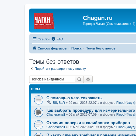
Chagan.ru
Городок Чаган (Семипалатинск-4)
Ссылки
FAQ
Список форумов
Поиск
Темы без ответов
Темы без ответов
Перейти к расширенному поиску
Поиск
Расширенный поиск
ТЕМЫ
С помощью чего сокращать.
BillyBaR
»
29 июл 2026 22:07
» в форуме
Flood (Флуд)
Как выбрать процедуру для измерительного
Charlesenalf
»
06 май 2026 07:09
» в форуме
Flood (Флуд)
Отличия поверки и калибровки приборов
Charlesenalf
»
06 май 2026 00:10
» в форуме
Flood (Флуд)
В каких случаях требуется поверка измери