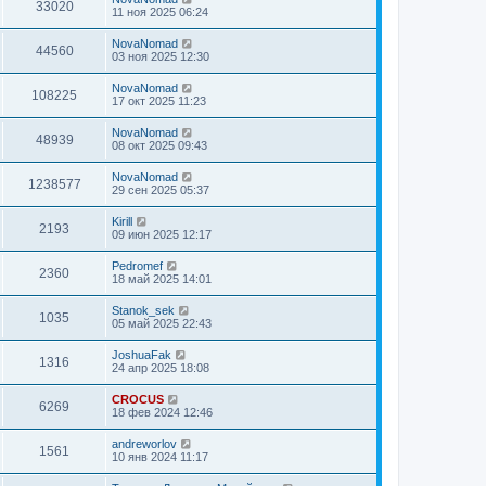
33020
11 ноя 2025 06:24
NovaNomad
44560
03 ноя 2025 12:30
NovaNomad
108225
17 окт 2025 11:23
NovaNomad
48939
08 окт 2025 09:43
NovaNomad
1238577
29 сен 2025 05:37
Kirill
2193
09 июн 2025 12:17
Pedromef
2360
18 май 2025 14:01
Stanok_sek
1035
05 май 2025 22:43
JoshuaFak
1316
24 апр 2025 18:08
CROCUS
6269
18 фев 2024 12:46
andreworlov
1561
10 янв 2024 11:17