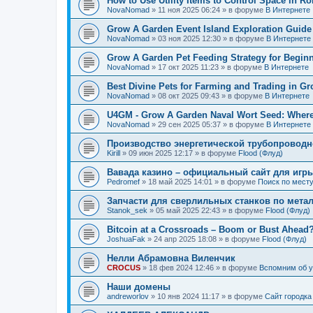
How to Use Utility Items to Control Space in Ro
NovaNomad
»
11 ноя 2025 06:24
» в форуме
В Интернете
Grow A Garden Event Island Exploration Guide
NovaNomad
»
03 ноя 2025 12:30
» в форуме
В Интернете
Grow A Garden Pet Feeding Strategy for Begin
NovaNomad
»
17 окт 2025 11:23
» в форуме
В Интернете
Best Divine Pets for Farming and Trading in G
NovaNomad
»
08 окт 2025 09:43
» в форуме
В Интернете
U4GM - Grow A Garden Naval Wort Seed: Where 
NovaNomad
»
29 сен 2025 05:37
» в форуме
В Интернете
Производство энергетической трубопровод
Kirill
»
09 июн 2025 12:17
» в форуме
Flood (Флуд)
Вавада казино – официальный сайт для игр
Pedromef
»
18 май 2025 14:01
» в форуме
Поиск по мест
Запчасти для сверлильных станков по мета
Stanok_sek
»
05 май 2025 22:43
» в форуме
Flood (Флуд)
Bitcoin at a Crossroads – Boom or Bust Ahead
JoshuaFak
»
24 апр 2025 18:08
» в форуме
Flood (Флуд)
Нелли Абрамовна Виленчик
CROCUS
»
18 фев 2024 12:46
» в форуме
Вспомним об 
Наши домены
andreworlov
»
10 янв 2024 11:17
» в форуме
Сайт городка