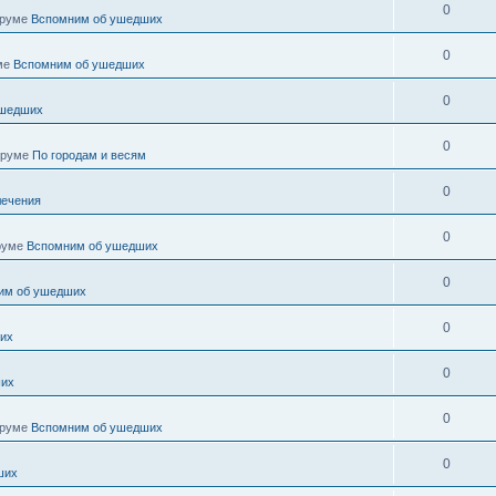
0
оруме
Вспомним об ушедших
0
ме
Вспомним об ушедших
0
ушедших
0
оруме
По городам и весям
0
лечения
0
руме
Вспомним об ушедших
0
им об ушедших
0
их
0
ших
0
оруме
Вспомним об ушедших
0
ших