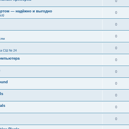
0
ортом — надёжно и выгодно
0
уд)
0
0
сям
0
ка СШ № 24
компьютера
0
s
0
round
0
ls
0
als
0
0