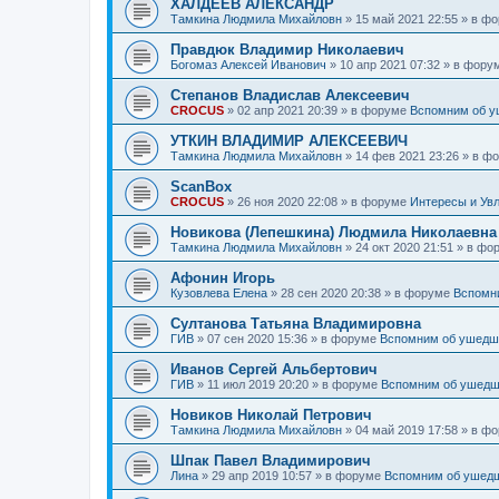
ХАЛДЕЕВ АЛЕКСАНДР
Тамкина Людмила Михайловн
»
15 май 2021 22:55
» в ф
Правдюк Владимир Николаевич
Богомаз Алексей Иванович
»
10 апр 2021 07:32
» в фору
Степанов Владислав Алексеевич
CROCUS
»
02 апр 2021 20:39
» в форуме
Вспомним об 
УТКИН ВЛАДИМИР АЛЕКСЕЕВИЧ
Тамкина Людмила Михайловн
»
14 фев 2021 23:26
» в ф
ScanBox
CROCUS
»
26 ноя 2020 22:08
» в форуме
Интересы и Ув
Новикова (Лепешкина) Людмила Николаевна
Тамкина Людмила Михайловн
»
24 окт 2020 21:51
» в фо
Афонин Игорь
Кузовлева Елена
»
28 сен 2020 20:38
» в форуме
Вспомн
Султанова Татьяна Владимировна
ГИВ
»
07 сен 2020 15:36
» в форуме
Вспомним об ушедш
Иванов Сергей Альбертович
ГИВ
»
11 июл 2019 20:20
» в форуме
Вспомним об ушед
Новиков Николай Петрович
Тамкина Людмила Михайловн
»
04 май 2019 17:58
» в ф
Шпак Павел Владимирович
Лина
»
29 апр 2019 10:57
» в форуме
Вспомним об ушед