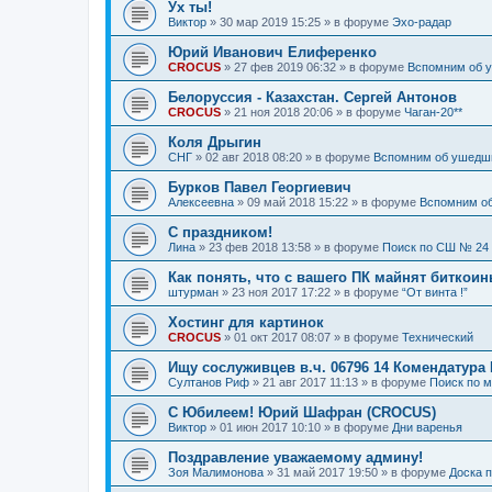
Ух ты!
Виктор
»
30 мар 2019 15:25
» в форуме
Эхо-радар
Юрий Иванович Елиференко
CROCUS
»
27 фев 2019 06:32
» в форуме
Вспомним об 
Белоруссия - Казахстан. Сергей Антонов
CROCUS
»
21 ноя 2018 20:06
» в форуме
Чаган-20**
Коля Дрыгин
СНГ
»
02 авг 2018 08:20
» в форуме
Вспомним об ушедш
Бурков Павел Георгиевич
Алексеевна
»
09 май 2018 15:22
» в форуме
Вспомним о
С праздником!
Лина
»
23 фев 2018 13:58
» в форуме
Поиск по СШ № 24
Как понять, что с вашего ПК майнят биткоин
штурман
»
23 ноя 2017 17:22
» в форуме
“От винта !”
Хостинг для картинок
CROCUS
»
01 окт 2017 08:07
» в форуме
Технический
Ищу сослуживцев в.ч. 06796 14 Комендатура
Султанов Риф
»
21 авг 2017 11:13
» в форуме
Поиск по 
С Юбилеем! Юрий Шафран (CROCUS)
Виктор
»
01 июн 2017 10:10
» в форуме
Дни варенья
Поздравление уважаемому админу!
Зоя Малимонова
»
31 май 2017 19:50
» в форуме
Доска 