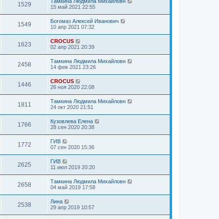
Тамкина Людмила Михайловн
1529
15 май 2021 22:55
Богомаз Алексей Иванович
1549
10 апр 2021 07:32
CROCUS
1623
02 апр 2021 20:39
Тамкина Людмила Михайловн
2458
14 фев 2021 23:26
CROCUS
1446
26 ноя 2020 22:08
Тамкина Людмила Михайловн
1811
24 окт 2020 21:51
Кузовлева Елена
1766
28 сен 2020 20:38
ГИВ
1772
07 сен 2020 15:36
ГИВ
2625
11 июл 2019 20:20
Тамкина Людмила Михайловн
2658
04 май 2019 17:58
Лина
2538
29 апр 2019 10:57