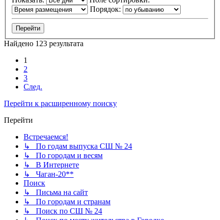
Порядок:
Найдено 123 результата
1
2
3
След.
Перейти к расширенному поиску
Перейти
Встречаемся!
↳ По годам выпуска СШ № 24
↳ По городам и весям
↳ В Интернете
↳ Чаган-20**
Поиск
↳ Письма на сайт
↳ По городам и странам
↳ Поиск по СШ № 24