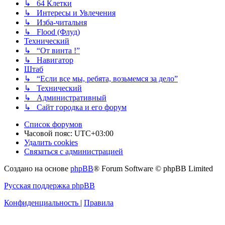
↳ 64 Клетки
↳ Интересы и Увлечения
↳ Изба-читальня
↳ Flood (Флуд)
Технический
↳ “От винта !”
↳ Навигатор
Штаб
↳ “Если все мы, ребята, возьмемся за дело”
↳ Технический
↳ Административный
↳ Сайт городка и его форум
Список форумов
Часовой пояс:
UTC+03:00
Удалить cookies
Связаться с администрацией
Создано на основе
phpBB
® Forum Software © phpBB Limited
Русская поддержка phpBB
Конфиденциальность
|
Правила