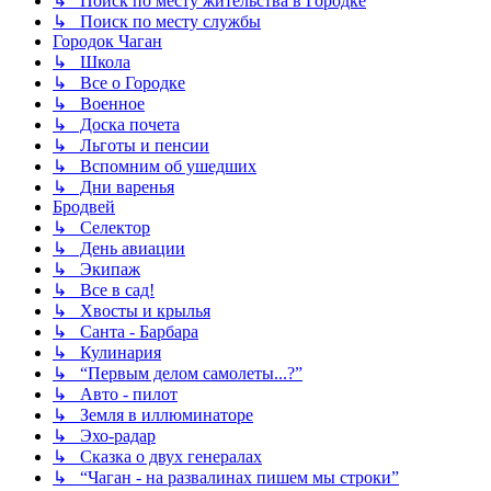
↳ Поиск по месту жительства в Городке
↳ Поиск по месту службы
Городок Чаган
↳ Школа
↳ Все о Городке
↳ Военное
↳ Доска почета
↳ Льготы и пенсии
↳ Вспомним об ушедших
↳ Дни варенья
Бродвей
↳ Селектор
↳ День авиации
↳ Экипаж
↳ Все в сад!
↳ Хвосты и крылья
↳ Санта - Барбара
↳ Кулинария
↳ “Первым делом самолеты...?”
↳ Авто - пилот
↳ Земля в иллюминаторе
↳ Эхо-радар
↳ Сказка о двух генералах
↳ “Чаган - на развалинах пишем мы строки”