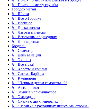
↳ Поиск по месту жительства в Городке
↳ Поиск по месту службы
Городок Чаган
↳ Школа
↳ Все о Городке
↳ Военное
↳ Доска почета
↳ Льготы и пенсии
↳ Вспомним об ушедших
↳ Дни варенья
Бродвей
↳ Селектор
↳ День авиации
↳ Экипаж
↳ Все в сад!
↳ Хвосты и крылья
↳ Санта - Барбара
↳ Кулинария
↳ “Первым делом самолеты...?”
↳ Авто - пилот
↳ Земля в иллюминаторе
↳ Эхо-радар
↳ Сказка о двух генералах
↳ “Чаган - на развалинах пишем мы строки”