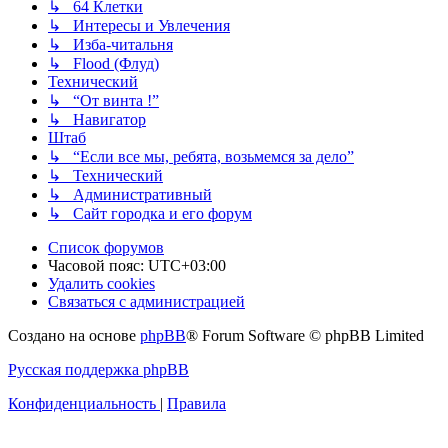
↳ 64 Клетки
↳ Интересы и Увлечения
↳ Изба-читальня
↳ Flood (Флуд)
Технический
↳ “От винта !”
↳ Навигатор
Штаб
↳ “Если все мы, ребята, возьмемся за дело”
↳ Технический
↳ Административный
↳ Сайт городка и его форум
Список форумов
Часовой пояс:
UTC+03:00
Удалить cookies
Связаться с администрацией
Создано на основе
phpBB
® Forum Software © phpBB Limited
Русская поддержка phpBB
Конфиденциальность
|
Правила