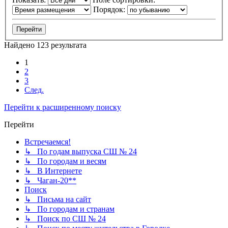
Порядок:
Найдено 123 результата
1
2
3
След.
Перейти к расширенному поиску
Перейти
Встречаемся!
↳ По годам выпуска СШ № 24
↳ По городам и весям
↳ В Интернете
↳ Чаган-20**
Поиск
↳ Письма на сайт
↳ По городам и странам
↳ Поиск по СШ № 24