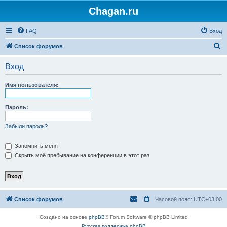
Chagan.ru
FAQ
Вход
П
Список форумов
о
Вход
и
с
Имя пользователя:
к
Пароль:
Забыли пароль?
Запомнить меня
Скрыть моё пребывание на конференции в этот раз
Список форумов
Часовой пояс:
UTC+03:00
Создано на основе
phpBB
® Forum Software © phpBB Limited
Русская поддержка phpBB