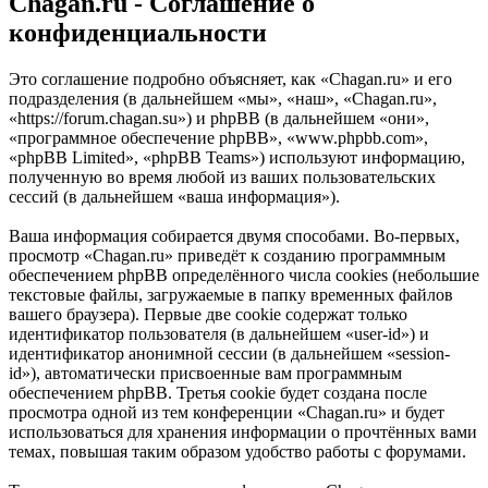
Chagan.ru - Соглашение о
конфиденциальности
Это соглашение подробно объясняет, как «Chagan.ru» и его
подразделения (в дальнейшем «мы», «наш», «Chagan.ru»,
«https://forum.chagan.su») и phpBB (в дальнейшем «они»,
«программное обеспечение phpBB», «www.phpbb.com»,
«phpBB Limited», «phpBB Teams») используют информацию,
полученную во время любой из ваших пользовательских
сессий (в дальнейшем «ваша информация»).
Ваша информация собирается двумя способами. Во-первых,
просмотр «Chagan.ru» приведёт к созданию программным
обеспечением phpBB определённого числа cookies (небольшие
текстовые файлы, загружаемые в папку временных файлов
вашего браузера). Первые две cookie содержат только
идентификатор пользователя (в дальнейшем «user-id») и
идентификатор анонимной сессии (в дальнейшем «session-
id»), автоматически присвоенные вам программным
обеспечением phpBB. Третья cookie будет создана после
просмотра одной из тем конференции «Chagan.ru» и будет
использоваться для хранения информации о прочтённых вами
темах, повышая таким образом удобство работы с форумами.