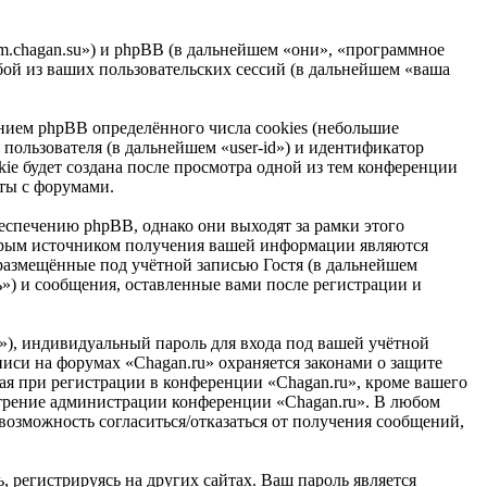
rum.chagan.su») и phpBB (в дальнейшем «они», «программное
ой из ваших пользовательских сессий (в дальнейшем «ваша
нием phpBB определённого числа cookies (небольшие
пользователя (в дальнейшем «user-id») и идентификатор
ie будет создана после просмотра одной из тем конференции
оты с форумами.
еспечению phpBB, однако они выходят за рамки этого
торым источником получения вашей информации являются
размещённые под учётной записью Гостя (в дальнейшем
») и сообщения, оставленные вами после регистрации и
»), индивидуальный пароль для входа под вашей учётной
писи на форумах «Chagan.ru» охраняется законами о защите
я при регистрации в конференции «Chagan.ru», кроме вашего
смотрение администрации конференции «Chagan.ru». В любом
 возможность согласиться/отказаться от получения сообщений,
 регистрируясь на других сайтах. Ваш пароль является