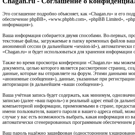
Chagan.ru - Соглашение о конфиденциа
Это соглашение подробно объясняет, как «Chagan.ru» и его под
обеспечение phpBB», «www.phpbb.com», «phpBB Limited», «ph
информация»).
Ваша информация собирается двумя способами. Во-первых, пр
текстовые файлы, загружаемые в папку временных файлов вашег
анонимной сессии (в дальнейшем «session-id»), автоматически
«Chagan.ru» и будет использоваться для хранения информации
Также во время просмотра конференции «Chagan.ru» мы можем
документа, целью которого является рассмотрение страниц,
данные, которые вы отправляете на форум. Этими данными мог
«анонимные сообщения»), данные, указанные при регистрации 
авторизации (в дальнейшем «ваши сообщения»).
Ваша учётная запись будет содержать, как минимум, однознач
записью (далее «ваш пароль») и реальный адрес email (в дальн
компьютерной информации, применяемыми в стране, предостав
имени пользователя, вашего пароля и вашего адреса email, мо
случае у вас есть возможность выбрать, какая информация из в
автоматически сгенерированных программным обеспечением 
Ваш пароль надёжно зашифрован (односторонним хэшированием)