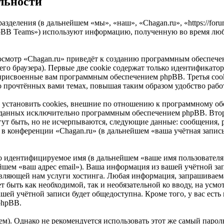
льности
разделения (в дальнейшем «мы», «наш», «Chagan.ru», «https://fo
pBB Teams») используют информацию, полученную во время люб
осмотр «Chagan.ru» приведёт к созданию программным обеспече
о браузера). Первые две cookie содержат только идентификатор 
 присвоенные вам программным обеспечением phpBB. Третья cook
 о прочтённых вами темах, повышая таким образом удобство раб
 установить cookies, внешние по отношению к программному об
 созданных исключительно программным обеспечением phpBB. В
ут быть, но не исчерпываются, следующие данные: сообщения, 
в конференции «Chagan.ru» (в дальнейшем «ваша учётная запись
но идентифицируемое имя (в дальнейшем «ваше имя пользователя
ейшем «ваш адрес email»). Ваша информация из вашей учётной за
ляющей нам услуги хостинга. Любая информация, запрашиваема
жет быть как необходимой, так и необязательной ко вводу, на у
ашей учётной записи будет общедоступна. Кроме того, у вас есть
phpBB.
. Однако не рекомендуется использовать этот же самый пароль,