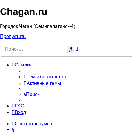
Chagan.ru
Городок Чаган (Семипалатинск-4)
Пропустить
Расширенный
Поиск
поиск
Ссылки
Темы без ответов
Активные темы
Поиск
FAQ
Вход
Список форумов
Поиск