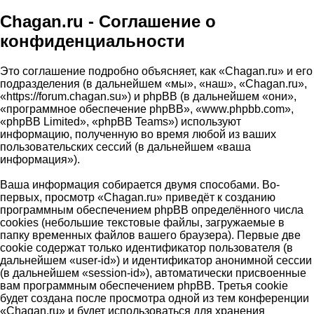
Chagan.ru - Соглашение о
конфиденциальности
Это соглашение подробно объясняет, как «Chagan.ru» и его
подразделения (в дальнейшем «мы», «наш», «Chagan.ru»,
«https://forum.chagan.su») и phpBB (в дальнейшем «они»,
«программное обеспечение phpBB», «www.phpbb.com»,
«phpBB Limited», «phpBB Teams») используют
информацию, полученную во время любой из ваших
пользовательских сессий (в дальнейшем «ваша
информация»).
Ваша информация собирается двумя способами. Во-
первых, просмотр «Chagan.ru» приведёт к созданию
программным обеспечением phpBB определённого числа
cookies (небольшие текстовые файлы, загружаемые в
папку временных файлов вашего браузера). Первые две
cookie содержат только идентификатор пользователя (в
дальнейшем «user-id») и идентификатор анонимной сессии
(в дальнейшем «session-id»), автоматически присвоенные
вам программным обеспечением phpBB. Третья cookie
будет создана после просмотра одной из тем конференции
«Chagan.ru» и будет использоваться для хранения