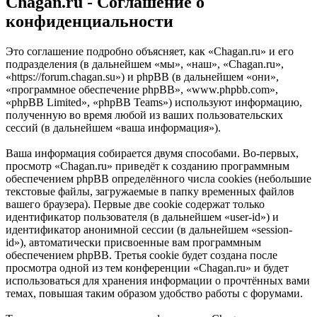
Chagan.ru - Соглашение о
конфиденциальности
Это соглашение подробно объясняет, как «Chagan.ru» и его
подразделения (в дальнейшем «мы», «наш», «Chagan.ru»,
«https://forum.chagan.su») и phpBB (в дальнейшем «они»,
«программное обеспечение phpBB», «www.phpbb.com»,
«phpBB Limited», «phpBB Teams») используют информацию,
полученную во время любой из ваших пользовательских
сессий (в дальнейшем «ваша информация»).
Ваша информация собирается двумя способами. Во-первых,
просмотр «Chagan.ru» приведёт к созданию программным
обеспечением phpBB определённого числа cookies (небольшие
текстовые файлы, загружаемые в папку временных файлов
вашего браузера). Первые две cookie содержат только
идентификатор пользователя (в дальнейшем «user-id») и
идентификатор анонимной сессии (в дальнейшем «session-
id»), автоматически присвоенные вам программным
обеспечением phpBB. Третья cookie будет создана после
просмотра одной из тем конференции «Chagan.ru» и будет
использоваться для хранения информации о прочтённых вами
темах, повышая таким образом удобство работы с форумами.