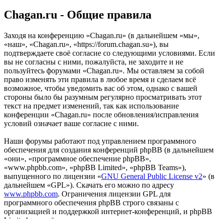
Chagan.ru - Общие правила
Заходя на конференцию «Chagan.ru» (в дальнейшем «мы»,
«наш», «Chagan.ru», «https://forum.chagan.su»), вы
подтверждаете своё согласие со следующими условиями. Если
вы не согласны с ними, пожалуйста, не заходите и не
пользуйтесь форумами «Chagan.ru». Мы оставляем за собой
право изменять эти правила в любое время и сделаем всё
возможное, чтобы уведомить вас об этом, однако с вашей
стороны было бы разумным регулярно просматривать этот
текст на предмет изменений, так как использование
конференции «Chagan.ru» после обновления/исправления
условий означает ваше согласие с ними.
Наши форумы работают под управлением программного
обеспечения для создания конференций phpBB (в дальнейшем
«они», «программное обеспечение phpBB»,
«www.phpbb.com», «phpBB Limited», «phpBB Teams»),
выпущенного по лицензии «
GNU General Public License v2
» (в
дальнейшем «GPL»). Скачать его можно по адресу
www.phpbb.com
. Ограничения лицензии GPL для
программного обеспечения phpBB строго связаны с
организацией и поддержкой интернет-конференций, и phpBB