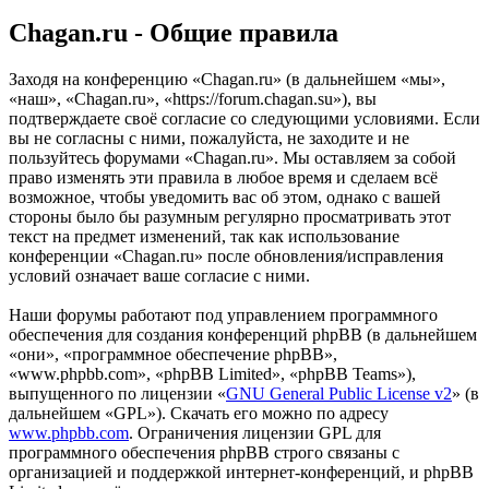
Chagan.ru - Общие правила
Заходя на конференцию «Chagan.ru» (в дальнейшем «мы»,
«наш», «Chagan.ru», «https://forum.chagan.su»), вы
подтверждаете своё согласие со следующими условиями. Если
вы не согласны с ними, пожалуйста, не заходите и не
пользуйтесь форумами «Chagan.ru». Мы оставляем за собой
право изменять эти правила в любое время и сделаем всё
возможное, чтобы уведомить вас об этом, однако с вашей
стороны было бы разумным регулярно просматривать этот
текст на предмет изменений, так как использование
конференции «Chagan.ru» после обновления/исправления
условий означает ваше согласие с ними.
Наши форумы работают под управлением программного
обеспечения для создания конференций phpBB (в дальнейшем
«они», «программное обеспечение phpBB»,
«www.phpbb.com», «phpBB Limited», «phpBB Teams»),
выпущенного по лицензии «
GNU General Public License v2
» (в
дальнейшем «GPL»). Скачать его можно по адресу
www.phpbb.com
. Ограничения лицензии GPL для
программного обеспечения phpBB строго связаны с
организацией и поддержкой интернет-конференций, и phpBB