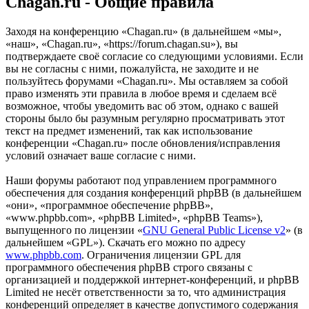
Chagan.ru - Общие правила
Заходя на конференцию «Chagan.ru» (в дальнейшем «мы»,
«наш», «Chagan.ru», «https://forum.chagan.su»), вы
подтверждаете своё согласие со следующими условиями. Если
вы не согласны с ними, пожалуйста, не заходите и не
пользуйтесь форумами «Chagan.ru». Мы оставляем за собой
право изменять эти правила в любое время и сделаем всё
возможное, чтобы уведомить вас об этом, однако с вашей
стороны было бы разумным регулярно просматривать этот
текст на предмет изменений, так как использование
конференции «Chagan.ru» после обновления/исправления
условий означает ваше согласие с ними.
Наши форумы работают под управлением программного
обеспечения для создания конференций phpBB (в дальнейшем
«они», «программное обеспечение phpBB»,
«www.phpbb.com», «phpBB Limited», «phpBB Teams»),
выпущенного по лицензии «
GNU General Public License v2
» (в
дальнейшем «GPL»). Скачать его можно по адресу
www.phpbb.com
. Ограничения лицензии GPL для
программного обеспечения phpBB строго связаны с
организацией и поддержкой интернет-конференций, и phpBB
Limited не несёт ответственности за то, что администрация
конференций определяет в качестве допустимого содержания