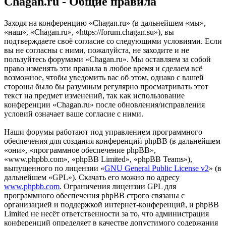
Chagan.ru - Общие правила
Заходя на конференцию «Chagan.ru» (в дальнейшем «мы»,
«наш», «Chagan.ru», «https://forum.chagan.su»), вы
подтверждаете своё согласие со следующими условиями. Если
вы не согласны с ними, пожалуйста, не заходите и не
пользуйтесь форумами «Chagan.ru». Мы оставляем за собой
право изменять эти правила в любое время и сделаем всё
возможное, чтобы уведомить вас об этом, однако с вашей
стороны было бы разумным регулярно просматривать этот
текст на предмет изменений, так как использование
конференции «Chagan.ru» после обновления/исправления
условий означает ваше согласие с ними.
Наши форумы работают под управлением программного
обеспечения для создания конференций phpBB (в дальнейшем
«они», «программное обеспечение phpBB»,
«www.phpbb.com», «phpBB Limited», «phpBB Teams»),
выпущенного по лицензии «
GNU General Public License v2
» (в
дальнейшем «GPL»). Скачать его можно по адресу
www.phpbb.com
. Ограничения лицензии GPL для
программного обеспечения phpBB строго связаны с
организацией и поддержкой интернет-конференций, и phpBB
Limited не несёт ответственности за то, что администрация
конференций определяет в качестве допустимого содержания