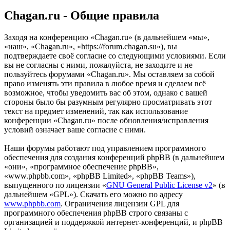
Chagan.ru - Общие правила
Заходя на конференцию «Chagan.ru» (в дальнейшем «мы»,
«наш», «Chagan.ru», «https://forum.chagan.su»), вы
подтверждаете своё согласие со следующими условиями. Если
вы не согласны с ними, пожалуйста, не заходите и не
пользуйтесь форумами «Chagan.ru». Мы оставляем за собой
право изменять эти правила в любое время и сделаем всё
возможное, чтобы уведомить вас об этом, однако с вашей
стороны было бы разумным регулярно просматривать этот
текст на предмет изменений, так как использование
конференции «Chagan.ru» после обновления/исправления
условий означает ваше согласие с ними.
Наши форумы работают под управлением программного
обеспечения для создания конференций phpBB (в дальнейшем
«они», «программное обеспечение phpBB»,
«www.phpbb.com», «phpBB Limited», «phpBB Teams»),
выпущенного по лицензии «
GNU General Public License v2
» (в
дальнейшем «GPL»). Скачать его можно по адресу
www.phpbb.com
. Ограничения лицензии GPL для
программного обеспечения phpBB строго связаны с
организацией и поддержкой интернет-конференций, и phpBB