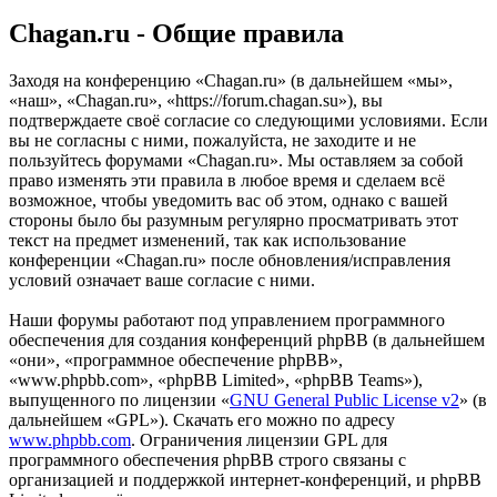
Chagan.ru - Общие правила
Заходя на конференцию «Chagan.ru» (в дальнейшем «мы»,
«наш», «Chagan.ru», «https://forum.chagan.su»), вы
подтверждаете своё согласие со следующими условиями. Если
вы не согласны с ними, пожалуйста, не заходите и не
пользуйтесь форумами «Chagan.ru». Мы оставляем за собой
право изменять эти правила в любое время и сделаем всё
возможное, чтобы уведомить вас об этом, однако с вашей
стороны было бы разумным регулярно просматривать этот
текст на предмет изменений, так как использование
конференции «Chagan.ru» после обновления/исправления
условий означает ваше согласие с ними.
Наши форумы работают под управлением программного
обеспечения для создания конференций phpBB (в дальнейшем
«они», «программное обеспечение phpBB»,
«www.phpbb.com», «phpBB Limited», «phpBB Teams»),
выпущенного по лицензии «
GNU General Public License v2
» (в
дальнейшем «GPL»). Скачать его можно по адресу
www.phpbb.com
. Ограничения лицензии GPL для
программного обеспечения phpBB строго связаны с
организацией и поддержкой интернет-конференций, и phpBB