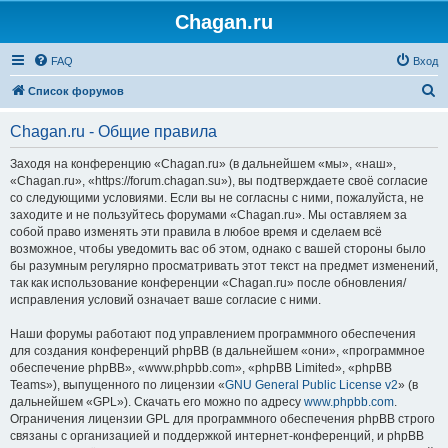
Chagan.ru
FAQ
Вход
П
Список форумов
о
Chagan.ru - Общие правила
и
с
Заходя на конференцию «Chagan.ru» (в дальнейшем «мы», «наш»,
«Chagan.ru», «https://forum.chagan.su»), вы подтверждаете своё согласие
к
со следующими условиями. Если вы не согласны с ними, пожалуйста, не
заходите и не пользуйтесь форумами «Chagan.ru». Мы оставляем за
собой право изменять эти правила в любое время и сделаем всё
возможное, чтобы уведомить вас об этом, однако с вашей стороны было
бы разумным регулярно просматривать этот текст на предмет изменений,
так как использование конференции «Chagan.ru» после обновления/
исправления условий означает ваше согласие с ними.
Наши форумы работают под управлением программного обеспечения
для создания конференций phpBB (в дальнейшем «они», «программное
обеспечение phpBB», «www.phpbb.com», «phpBB Limited», «phpBB
Teams»), выпущенного по лицензии «
GNU General Public License v2
» (в
дальнейшем «GPL»). Скачать его можно по адресу
www.phpbb.com
.
Ограничения лицензии GPL для программного обеспечения phpBB строго
связаны с организацией и поддержкой интернет-конференций, и phpBB