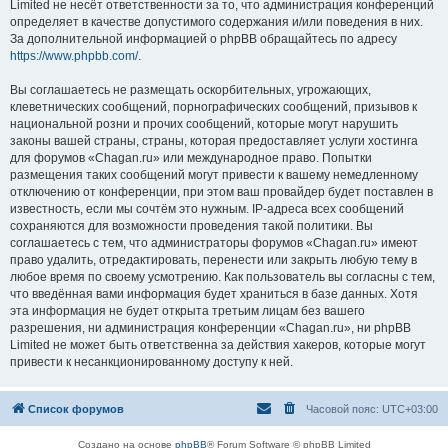
Limited не несёт ответственности за то, что администрация конференций
определяет в качестве допустимого содержания и/или поведения в них.
За дополнительной информацией о phpBB обращайтесь по адресу
https://www.phpbb.com/
.
Вы соглашаетесь не размещать оскорбительных, угрожающих,
клеветнических сообщений, порнографических сообщений, призывов к
национальной розни и прочих сообщений, которые могут нарушить
законы вашей страны, страны, которая предоставляет услуги хостинга
для форумов «Chagan.ru» или международное право. Попытки
размещения таких сообщений могут привести к вашему немедленному
отключению от конференции, при этом ваш провайдер будет поставлен в
известность, если мы сочтём это нужным. IP-адреса всех сообщений
сохраняются для возможности проведения такой политики. Вы
соглашаетесь с тем, что администраторы форумов «Chagan.ru» имеют
право удалить, отредактировать, перенести или закрыть любую тему в
любое время по своему усмотрению. Как пользователь вы согласны с тем,
что введённая вами информация будет храниться в базе данных. Хотя
эта информация не будет открыта третьим лицам без вашего
разрешения, ни администрация конференции «Chagan.ru», ни phpBB
Limited не может быть ответственна за действия хакеров, которые могут
привести к несанкционированному доступу к ней.
Список форумов
Часовой пояс:
UTC+03:00
Создано на основе
phpBB
® Forum Software © phpBB Limited