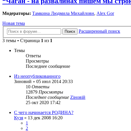
“Чаган - на развалинах пишем мы стро
Модераторы:
Тамкина Людмила Михайловн
,
Alex Gor
Новая тема
Расширенный поиск
Поиск
3 темы • Страница
1
из
1
Темы
Ответы
Просмотры
Последнее сообщение
Из неопубликованного
Зиновий
»
05 июл 2014 20:33
10
Ответы
12879
Просмотры
Последнее сообщение
Zіновій
25 окт 2020 17:42
С чего начинается РОДИНА?
Кузя
»
13 дек 2008 16:20
1
2