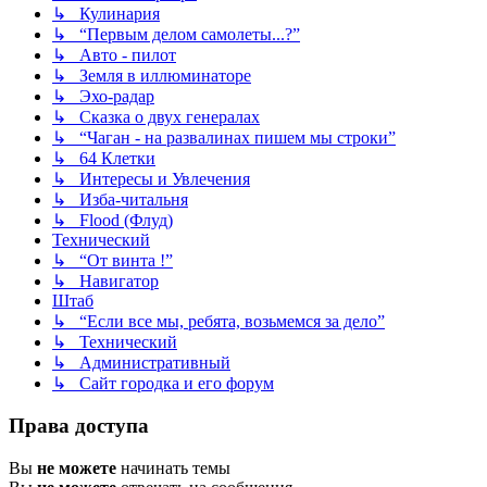
↳ Кулинария
↳ “Первым делом самолеты...?”
↳ Авто - пилот
↳ Земля в иллюминаторе
↳ Эхо-радар
↳ Сказка о двух генералах
↳ “Чаган - на развалинах пишем мы строки”
↳ 64 Клетки
↳ Интересы и Увлечения
↳ Изба-читальня
↳ Flood (Флуд)
Технический
↳ “От винта !”
↳ Навигатор
Штаб
↳ “Если все мы, ребята, возьмемся за дело”
↳ Технический
↳ Административный
↳ Сайт городка и его форум
Права доступа
Вы
не можете
начинать темы