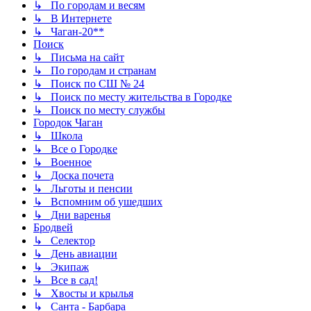
↳ По городам и весям
↳ В Интернете
↳ Чаган-20**
Поиск
↳ Письма на сайт
↳ По городам и странам
↳ Поиск по СШ № 24
↳ Поиск по месту жительства в Городке
↳ Поиск по месту службы
Городок Чаган
↳ Школа
↳ Все о Городке
↳ Военное
↳ Доска почета
↳ Льготы и пенсии
↳ Вспомним об ушедших
↳ Дни варенья
Бродвей
↳ Селектор
↳ День авиации
↳ Экипаж
↳ Все в сад!
↳ Хвосты и крылья
↳ Санта - Барбара