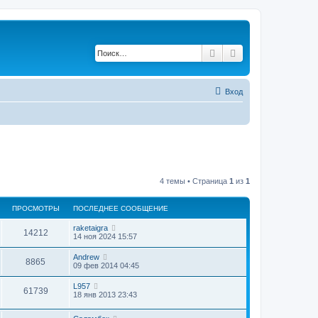
Поиск
Расширенный по
Вход
4 темы • Страница
1
из
1
ПРОСМОТРЫ
ПОСЛЕДНЕЕ СООБЩЕНИЕ
raketaigra
14212
14 ноя 2024 15:57
Andrew
8865
09 фев 2014 04:45
L957
61739
18 янв 2013 23:43