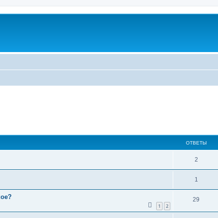
ширенный поиск
ОТВЕТЫ
2
1
кое?
29
1
2