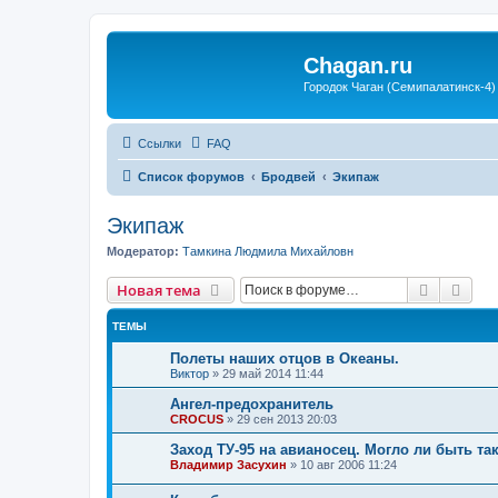
Chagan.ru
Городок Чаган (Семипалатинск-4)
Ссылки
FAQ
Список форумов
Бродвей
Экипаж
Экипаж
Модератор:
Тамкина Людмила Михайловн
Поиск
Рас
Новая тема
ТЕМЫ
Полеты наших отцов в Океаны.
Виктор
»
29 май 2014 11:44
Ангел-предохранитель
CROCUS
»
29 сен 2013 20:03
Заход ТУ-95 на авианосец. Могло ли быть та
Владимир Засухин
»
10 авг 2006 11:24