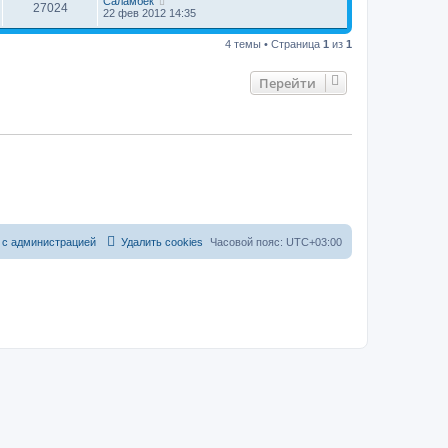
Саламбек
27024
22 фев 2012 14:35
4 темы • Страница
1
из
1
Перейти
 с администрацией
Удалить cookies
Часовой пояс:
UTC+03:00