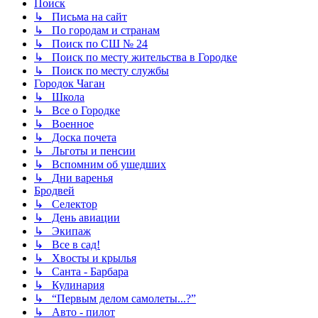
Поиск
↳ Письма на сайт
↳ По городам и странам
↳ Поиск по СШ № 24
↳ Поиск по месту жительства в Городке
↳ Поиск по месту службы
Городок Чаган
↳ Школа
↳ Все о Городке
↳ Военное
↳ Доска почета
↳ Льготы и пенсии
↳ Вспомним об ушедших
↳ Дни варенья
Бродвей
↳ Селектор
↳ День авиации
↳ Экипаж
↳ Все в сад!
↳ Хвосты и крылья
↳ Санта - Барбара
↳ Кулинария
↳ “Первым делом самолеты...?”
↳ Авто - пилот