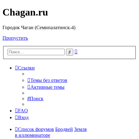
Chagan.ru
Городок Чаган (Семипалатинск-4)
Пропустить
Расширенный
Поиск
поиск
Ссылки
Темы без ответов
Активные темы
Поиск
FAQ
Вход
Список форумов
Бродвей
Земля
в иллюминаторе