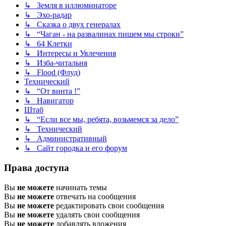
↳ Земля в иллюминаторе
↳ Эхо-радар
↳ Сказка о двух генералах
↳ “Чаган - на развалинах пишем мы строки”
↳ 64 Клетки
↳ Интересы и Увлечения
↳ Изба-читальня
↳ Flood (Флуд)
Технический
↳ “От винта !”
↳ Навигатор
Штаб
↳ “Если все мы, ребята, возьмемся за дело”
↳ Технический
↳ Административный
↳ Сайт городка и его форум
Права доступа
Вы
не можете
начинать темы
Вы
не можете
отвечать на сообщения
Вы
не можете
редактировать свои сообщения
Вы
не можете
удалять свои сообщения
Вы
не можете
добавлять вложения