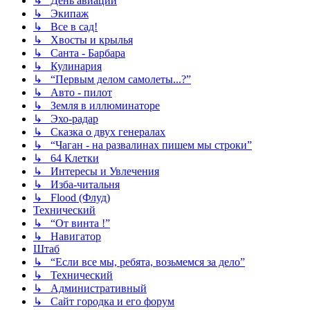
↳ День авиации
↳ Экипаж
↳ Все в сад!
↳ Хвосты и крылья
↳ Санта - Барбара
↳ Кулинария
↳ “Первым делом самолеты...?”
↳ Авто - пилот
↳ Земля в иллюминаторе
↳ Эхо-радар
↳ Сказка о двух генералах
↳ “Чаган - на развалинах пишем мы строки”
↳ 64 Клетки
↳ Интересы и Увлечения
↳ Изба-читальня
↳ Flood (Флуд)
Технический
↳ “От винта !”
↳ Навигатор
Штаб
↳ “Если все мы, ребята, возьмемся за дело”
↳ Технический
↳ Административный
↳ Сайт городка и его форум