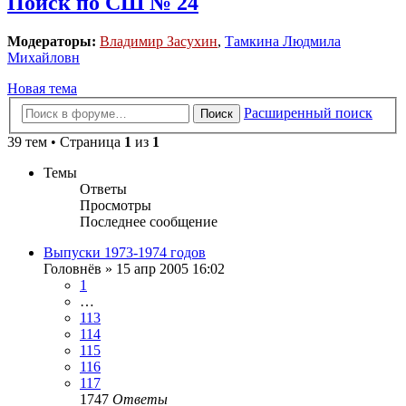
Поиск по СШ № 24
Модераторы:
Владимир Засухин
,
Тамкина Людмила
Михайловн
Новая тема
Расширенный поиск
Поиск
39 тем • Страница
1
из
1
Темы
Ответы
Просмотры
Последнее сообщение
Выпуски 1973-1974 годов
Головнёв
»
15 апр 2005 16:02
1
…
113
114
115
116
117
1747
Ответы