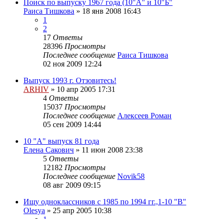
Поиск по выпуску 1967 года (10"А" и 10"Б"
Раиса Тишкова
»
18 янв 2008 16:43
1
2
17
Ответы
28396
Просмотры
Последнее сообщение
Раиса Тишкова
02 ноя 2009 12:24
Выпуск 1993 г. Отзовитесь!
ARHIV
»
10 апр 2005 17:31
4
Ответы
15037
Просмотры
Последнее сообщение
Алексеев Роман
05 сен 2009 14:44
10 "А" выпуск 81 года
Елена Cакович
»
11 июн 2008 23:38
5
Ответы
12182
Просмотры
Последнее сообщение
Novik58
08 авг 2009 09:15
Ищу одноклассников с 1985 по 1994 гг.,1-10 "В"
Olesya
»
25 апр 2005 10:38