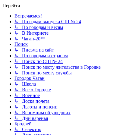
Перейти
Встречаемся!
↳ По годам выпуска СШ № 24
↳ По городам и весям
↳ В Интернете
↳ Чаган-20**
Поиск
↳ Письма на сайт
↳ По городам и странам
↳ Поиск по СШ № 24
↳ Поиск по месту жительства в Городке
↳ Поиск по месту службы
Городок Чаган
↳ Школа
↳ Все о Городке
↳ Военное
↳ Доска почета
↳ Льготы и пенсии
↳ Вспомним об ушедших
↳ Дни варенья
Бродвей
↳ Селектор