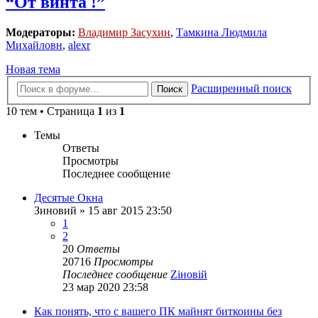
“От винта !”
Модераторы:
Владимир Засухин
,
Тамкина Людмила
Михайловн
,
alexr
Новая тема
Расширенный поиск
Поиск
10 тем • Страница
1
из
1
Темы
Ответы
Просмотры
Последнее сообщение
Десятые Окна
Зиновий
»
15 авг 2015 23:50
1
2
20
Ответы
20716
Просмотры
Последнее сообщение
Zіновій
23 мар 2020 23:58
Как понять, что с вашего ПК майнят биткоины без