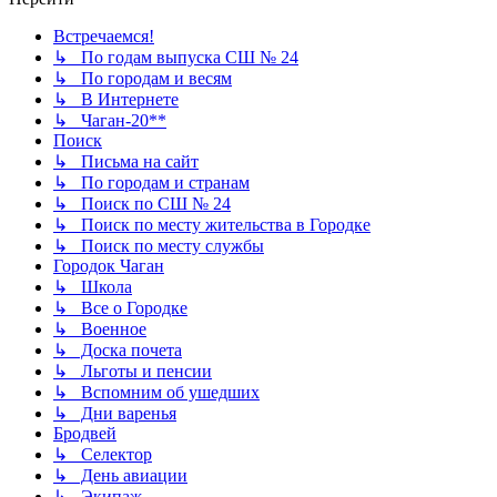
Встречаемся!
↳ По годам выпуска СШ № 24
↳ По городам и весям
↳ В Интернете
↳ Чаган-20**
Поиск
↳ Письма на сайт
↳ По городам и странам
↳ Поиск по СШ № 24
↳ Поиск по месту жительства в Городке
↳ Поиск по месту службы
Городок Чаган
↳ Школа
↳ Все о Городке
↳ Военное
↳ Доска почета
↳ Льготы и пенсии
↳ Вспомним об ушедших
↳ Дни варенья
Бродвей
↳ Селектор
↳ День авиации
↳ Экипаж