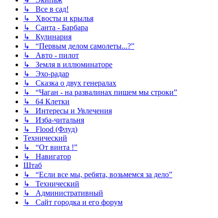
↳ Все в сад!
↳ Хвосты и крылья
↳ Санта - Барбара
↳ Кулинария
↳ “Первым делом самолеты...?”
↳ Авто - пилот
↳ Земля в иллюминаторе
↳ Эхо-радар
↳ Сказка о двух генералах
↳ “Чаган - на развалинах пишем мы строки”
↳ 64 Клетки
↳ Интересы и Увлечения
↳ Изба-читальня
↳ Flood (Флуд)
Технический
↳ “От винта !”
↳ Навигатор
Штаб
↳ “Если все мы, ребята, возьмемся за дело”
↳ Технический
↳ Административный
↳ Сайт городка и его форум