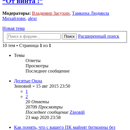
“От винта !”
Модераторы:
Владимир Засухин
,
Тамкина Людмила
Михайловн
,
alexr
Новая тема
Расширенный поиск
Поиск
10 тем • Страница
1
из
1
Темы
Ответы
Просмотры
Последнее сообщение
Десятые Окна
Зиновий
»
15 авг 2015 23:50
1
2
20
Ответы
20709
Просмотры
Последнее сообщение
Zіновій
23 мар 2020 23:58
Как понять, что с вашего ПК майнят биткоины без