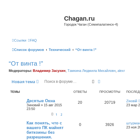
Chagan.ru
Городок Чаган (Семипалатинск-4)
Ссылки
FAQ
Список форумов
Технический
“От винта !”
“От винта !”
Модераторы:
Владимир Засухин
,
Тамкина Людмила Михайловн
,
alexr
Поиск
Расширенный поис
Новая тема
ТЕМЫ
ОТВЕТЫ
ПРОСМОТРЫ
ПОСЛЕД
Десятые Окна
Zіновій
20
20719
Зиновий
»
15 авг 2015
23 мар 2
23:50
1
2
Как понять, что с
штурма
0
3926
вашего ПК майнят
23 ноя 2
биткоины без
разрешения.