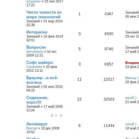
штурман
»
23 ноя 2017
17:22
Чисто новости из
Зиновий
1
4367
мира технологий
06 июн 2
Зиновий
»
31 мар 2015
02:38
Интересно
Зиновий
3
6500
Зиновий
»
16 фев 2014
29 окт 2
02:01
Вопросик
Зиновий
5
9746
demanterio
»
10 окт
17 май 2
2009 12:21
Софт майкро
Владим
3
6957
Саламбек
»
20 фев
23 фев 2
2012 13:11
Браузер...и всё-
Виктор
11
12517
все-все.
20 фев 2
Зиновий
»
02 июн 2010
09:15
Сидишник,
otkoff
22
32503
епрст!!!
21 май 2
Зиновий
»
17 май 2006
12:26
1
2
Антивирус
otkoff
6
11444
Виктор
»
18 дек 2009
18 май 2
10:52