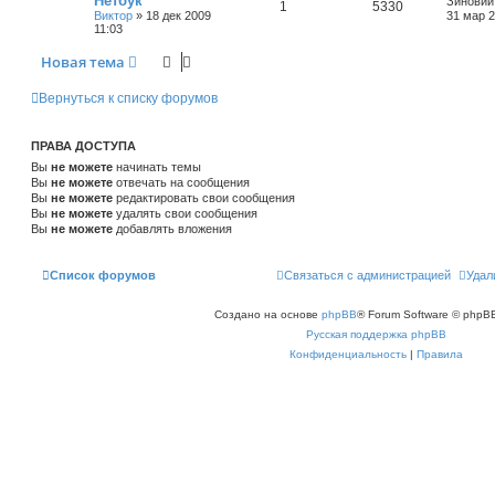
Нетбук
Зиновий
1
5330
Виктор
»
18 дек 2009
31 мар 2
11:03
Новая тема
Вернуться к списку форумов
ПРАВА ДОСТУПА
Вы
не можете
начинать темы
Вы
не можете
отвечать на сообщения
Вы
не можете
редактировать свои сообщения
Вы
не можете
удалять свои сообщения
Вы
не можете
добавлять вложения
Список форумов
Связаться с администрацией
Удал
Создано на основе
phpBB
® Forum Software © phpBB
Русская поддержка phpBB
Конфиденциальность
|
Правила