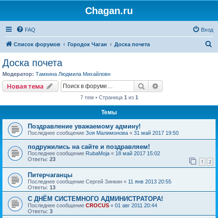
Chagan.ru
FAQ
Вход
П
Список форумов
Городок Чаган
Доска почета
о
Доска почета
и
Модератор:
Тамкина Людмила Михайловн
с
Поиск
Расширенный пои
Новая тема
к
7 тем • Страница
1
из
1
Темы
Поздравление уважаемому админу!
Последнее сообщение
Зоя Малимонова
«
31 май 2017 19:50
подружились на сайте и поздравляем!
Последнее сообщение
RubaMoja
«
18 май 2017 15:02
Ответы:
23
1
2
Питерчаганцы
Последнее сообщение
Сергей Зинкин
«
11 янв 2013 20:55
Ответы:
13
С ДНЁМ СИСТЕМНОГО АДМИНИСТРАТОРА!
Последнее сообщение
CROCUS
«
01 авг 2011 20:44
Ответы:
3