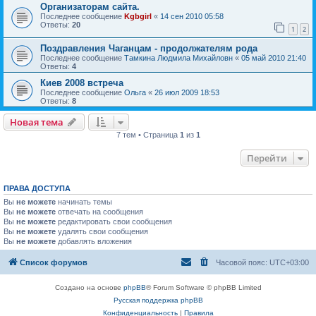
Организаторам сайта.
Последнее сообщение
Kgbgirl
«
14 сен 2010 05:58
Ответы:
20
1
2
Поздравления Чаганцам - продолжателям рода
Последнее сообщение
Тамкина Людмила Михайловн
«
05 май 2010 21:40
Ответы:
4
Киев 2008 встреча
Последнее сообщение
Ольга
«
26 июл 2009 18:53
Ответы:
8
Новая тема
7 тем • Страница
1
из
1
Перейти
ПРАВА ДОСТУПА
Вы
не можете
начинать темы
Вы
не можете
отвечать на сообщения
Вы
не можете
редактировать свои сообщения
Вы
не можете
удалять свои сообщения
Вы
не можете
добавлять вложения
Список форумов
Часовой пояс:
UTC+03:00
Создано на основе
phpBB
® Forum Software © phpBB Limited
Русская поддержка phpBB
Конфиденциальность
|
Правила