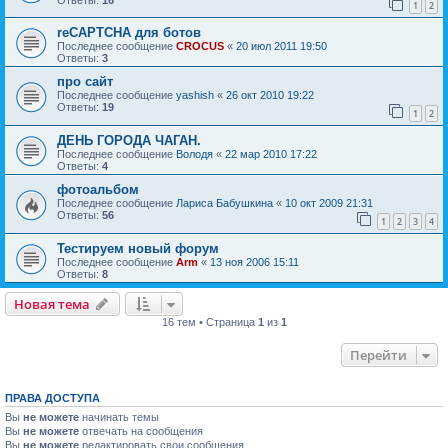
1
2
reCAPTCHA для ботов
Последнее сообщение
CROCUS
«
20 июл 2011 19:50
Ответы:
3
про сайт
Последнее сообщение
yashish
«
26 окт 2010 19:22
Ответы:
19
1
2
ДЕНЬ ГОРОДА ЧАГАН.
Последнее сообщение
Володя
«
22 мар 2010 17:22
Ответы:
4
фотоальбом
Последнее сообщение
Лариса Бабушкина
«
10 окт 2009 21:31
Ответы:
56
1
2
3
4
Тестируем новый форум
Последнее сообщение
Arm
«
13 ноя 2006 15:11
Ответы:
8
Новая тема
16 тем • Страница
1
из
1
Перейти
ПРАВА ДОСТУПА
Вы
не можете
начинать темы
Вы
не можете
отвечать на сообщения
Вы
не можете
редактировать свои сообщения