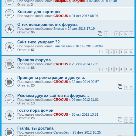
Последнее сообщение
Владимир Засухин
«
02 мар 2018 18:48
Ответы:
3
Хостинг для картинок
Последнее сообщение
CROCUS
«
01 окт 2017 08:07
О тех неисправностях форума
Последнее сообщение
Виктор
«
24 дек 2016 17:19
Ответы:
95
1
4
5
6
7
…
Сайт тихо умирает ??
Последнее сообщение
I am russian
«
16 сен 2015 20:09
Ответы:
87
1
2
3
4
5
6
Правила форума
Последнее сообщение
CROCUS
«
29 сен 2014 12:31
Ответы:
86
1
2
3
4
5
6
Принципы регистрации и доступа.
Последнее сообщение
CROCUS
«
22 сен 2014 09:57
Ответы:
20
1
2
Реклама других сайтов на форуме...
Последнее сообщение
CROCUS
«
09 ноя 2012 11:01
Ответы:
13
Гостю пора домой
Последнее сообщение
CROCUS
«
30 окт 2012 13:31
Ответы:
26
1
2
Frants, ты достала!
Последнее сообщение
Саламбек
«
23 фев 2012 10:25
Ответы:
16