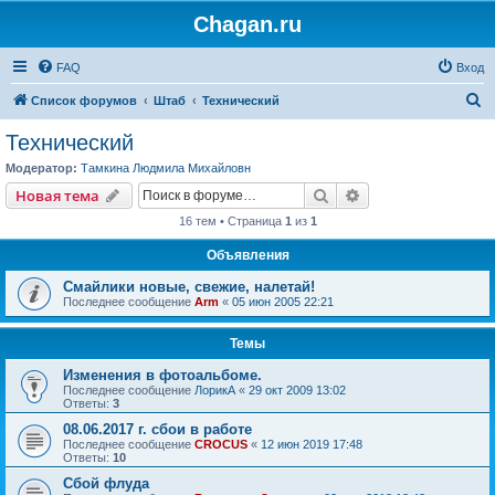
Chagan.ru
FAQ
Вход
П
Список форумов
Штаб
Технический
о
Технический
и
Модератор:
Тамкина Людмила Михайловн
с
Поиск
Расширенный пои
Новая тема
к
16 тем • Страница
1
из
1
Объявления
Смайлики новые, свежие, налетай!
Последнее сообщение
Arm
«
05 июн 2005 22:21
Темы
Изменения в фотоальбоме.
Последнее сообщение
ЛорикА
«
29 окт 2009 13:02
Ответы:
3
08.06.2017 г. сбои в работе
Последнее сообщение
CROCUS
«
12 июн 2019 17:48
Ответы:
10
Cбой флуда