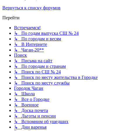
Вернуться к списку форумов
Перейти
Встречаемся!
↳ По годам выпуска СШ № 24
↳ По городам и весям
↳ В Интернете
↳ Чаган-20**
Поиск
↳ Письма на сайт
↳ По городам и странам
↳ Поиск по СШ № 24
↳ Поиск по месту жительства в Городке
↳ Поиск по месту службы
Городок Чаган
↳ Школа
↳ Все о Городке
↳ Военное
↳ Доска почета
↳ Льготы и пенсии
↳ Вспомним об ушедших
↳ Дни варенья