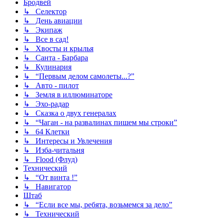
Бродвей
↳ Селектор
↳ День авиации
↳ Экипаж
↳ Все в сад!
↳ Хвосты и крылья
↳ Санта - Барбара
↳ Кулинария
↳ “Первым делом самолеты...?”
↳ Авто - пилот
↳ Земля в иллюминаторе
↳ Эхо-радар
↳ Сказка о двух генералах
↳ “Чаган - на развалинах пишем мы строки”
↳ 64 Клетки
↳ Интересы и Увлечения
↳ Изба-читальня
↳ Flood (Флуд)
Технический
↳ “От винта !”
↳ Навигатор
Штаб
↳ “Если все мы, ребята, возьмемся за дело”
↳ Технический