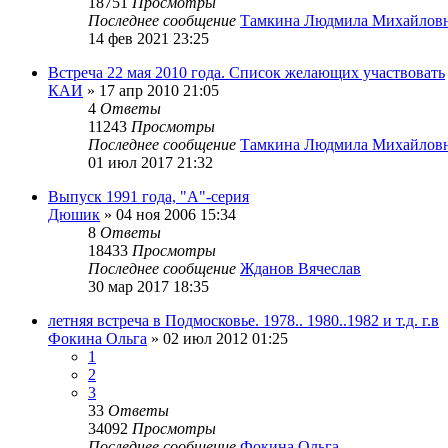
18751
Просмотры
Последнее сообщение
Тамкина Людмила Михайлов
14 фев 2021 23:25
Встреча 22 мая 2010 года. Список желающих участвовать
КАИ
»
17 апр 2010 21:05
4
Ответы
11243
Просмотры
Последнее сообщение
Тамкина Людмила Михайлов
01 июл 2017 21:32
Выпуск 1991 года, "А"-серия
Дюшик
»
04 ноя 2006 15:34
8
Ответы
18433
Просмотры
Последнее сообщение
Жданов Вячеслав
30 мар 2017 18:35
летняя встреча в Подмосковье. 1978.. 1980..1982 и т.д. г.в
Фокина Ольга
»
02 июл 2012 01:25
1
2
3
33
Ответы
34092
Просмотры
Последнее сообщение
Фокина Ольга