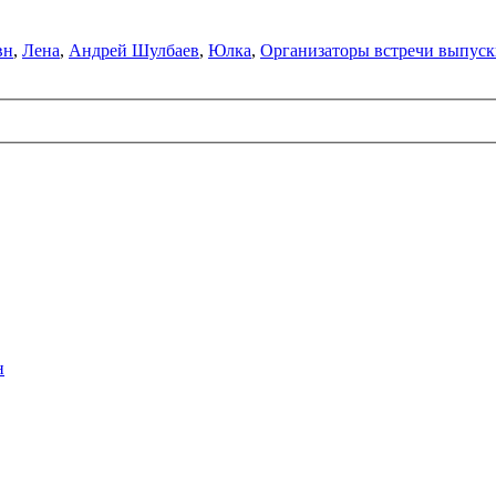
вн
,
Лена
,
Андрей Шулбаев
,
Юлка
,
Организаторы встречи выпускн
н