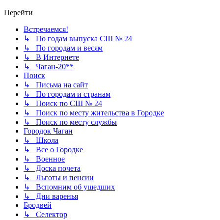
Перейти
Встречаемся!
↳ По годам выпуска СШ № 24
↳ По городам и весям
↳ В Интернете
↳ Чаган-20**
Поиск
↳ Письма на сайт
↳ По городам и странам
↳ Поиск по СШ № 24
↳ Поиск по месту жительства в Городке
↳ Поиск по месту службы
Городок Чаган
↳ Школа
↳ Все о Городке
↳ Военное
↳ Доска почета
↳ Льготы и пенсии
↳ Вспомним об ушедших
↳ Дни варенья
Бродвей
↳ Селектор