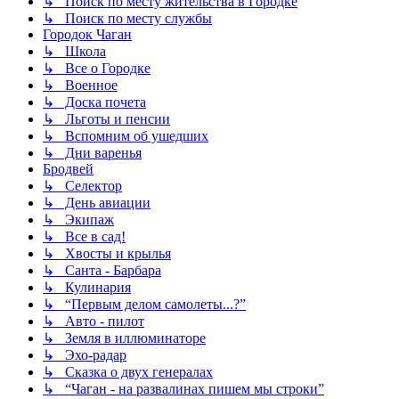
↳ Поиск по месту жительства в Городке
↳ Поиск по месту службы
Городок Чаган
↳ Школа
↳ Все о Городке
↳ Военное
↳ Доска почета
↳ Льготы и пенсии
↳ Вспомним об ушедших
↳ Дни варенья
Бродвей
↳ Селектор
↳ День авиации
↳ Экипаж
↳ Все в сад!
↳ Хвосты и крылья
↳ Санта - Барбара
↳ Кулинария
↳ “Первым делом самолеты...?”
↳ Авто - пилот
↳ Земля в иллюминаторе
↳ Эхо-радар
↳ Сказка о двух генералах
↳ “Чаган - на развалинах пишем мы строки”