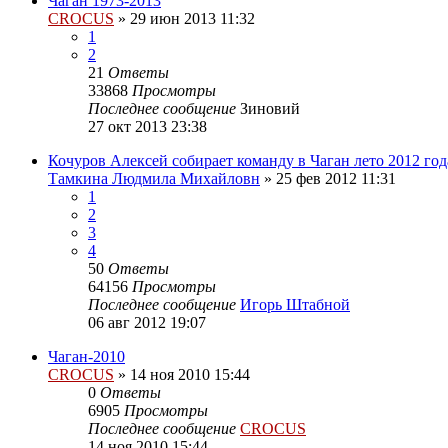
Чаган 1973-2013
CROCUS
»
29 июн 2013 11:32
1
2
21
Ответы
33868
Просмотры
Последнее сообщение
Зиновий
27 окт 2013 23:38
Кочуров Алексей собирает команду в Чаган лето 2012 год
Тамкина Людмила Михайловн
»
25 фев 2012 11:31
1
2
3
4
50
Ответы
64156
Просмотры
Последнее сообщение
Игорь Штабной
06 авг 2012 19:07
Чаган-2010
CROCUS
»
14 ноя 2010 15:44
0
Ответы
6905
Просмотры
Последнее сообщение
CROCUS
14 ноя 2010 15:44