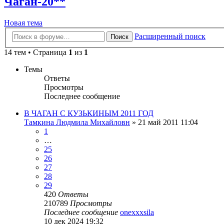
Чаган-20**
Новая тема
Расширенный поиск
Поиск
14 тем • Страница
1
из
1
Темы
Ответы
Просмотры
Последнее сообщение
В ЧАГАН С КУЗЬКИНЫМ 2011 ГОД
Тамкина Людмила Михайловн
»
21 май 2011 11:04
1
…
25
26
27
28
29
420
Ответы
210789
Просмотры
Последнее сообщение
onexxxsila
10 дек 2024 19:32