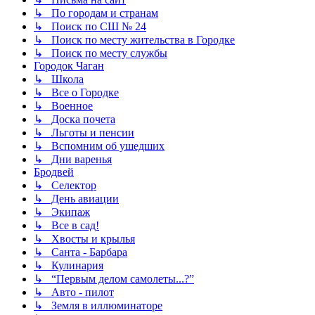
↳ По городам и странам
↳ Поиск по СШ № 24
↳ Поиск по месту жительства в Городке
↳ Поиск по месту службы
Городок Чаган
↳ Школа
↳ Все о Городке
↳ Военное
↳ Доска почета
↳ Льготы и пенсии
↳ Вспомним об ушедших
↳ Дни варенья
Бродвей
↳ Селектор
↳ День авиации
↳ Экипаж
↳ Все в сад!
↳ Хвосты и крылья
↳ Санта - Барбара
↳ Кулинария
↳ “Первым делом самолеты...?”
↳ Авто - пилот
↳ Земля в иллюминаторе