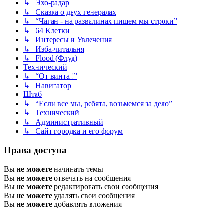
↳ Эхо-радар
↳ Сказка о двух генералах
↳ “Чаган - на развалинах пишем мы строки”
↳ 64 Клетки
↳ Интересы и Увлечения
↳ Изба-читальня
↳ Flood (Флуд)
Технический
↳ “От винта !”
↳ Навигатор
Штаб
↳ “Если все мы, ребята, возьмемся за дело”
↳ Технический
↳ Административный
↳ Сайт городка и его форум
Права доступа
Вы
не можете
начинать темы
Вы
не можете
отвечать на сообщения
Вы
не можете
редактировать свои сообщения
Вы
не можете
удалять свои сообщения
Вы
не можете
добавлять вложения