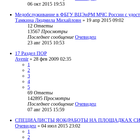
06 окт 2015 19:53
Медобслуживание в ФБГУ ВЦЭиРМ МЧС России с удост
Тамкина Людмила Михайловн
»
19 апр 2015 09:02
12
Ответы
13567
Просмотры
Последнее сообщение
Очевидец
23 авг 2015 10:53
17 Раздел ПОР
Avenir
»
28 фев 2009 02:35
1
2
3
4
5
69
Ответы
142895
Просмотры
Последнее сообщение
Очевидец
07 авг 2015 15:59
СПЕЦИАЛИСТЫ ЯОК(РАБОТЫ НА ПЛОЩАДКАХ С
Очевидец
»
04 июл 2015 23:02
1
2