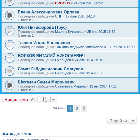
Последнее сообщение
CROCUS
«
24 фев 2015 20:52
Елена Александровна Орлова
Последнее сообщение
СНГ
«
17 фев 2015 14:18
Ответы:
1
Юля Никифорова (Трус)
Последнее сообщение
Марина Куражева
«
25 янв 2015 15:59
Ответы:
1
Тлелов Игорь Евгеньевич
Последнее сообщение
Тамкина Людмила Михайловн
«
15 ноя 2014 13:17
ВОЛКОВ ВИТАЛИЙ НИКОЛАЕВИЧ
Последнее сообщение
Очевидец
«
24 авг 2014 11:10
Самат Габдрасилович Смагулов
Последнее сообщение
Очевидец
«
23 авг 2014 20:37
Шехтман Семен Миронович
Последнее сообщение
Савельева Марина
«
12 авг 2014 17:11
Ответы:
1
Новая тема
1
2
След.
94 темы
Перейти
ПРАВА ДОСТУПА
Вы
не можете
начинать темы