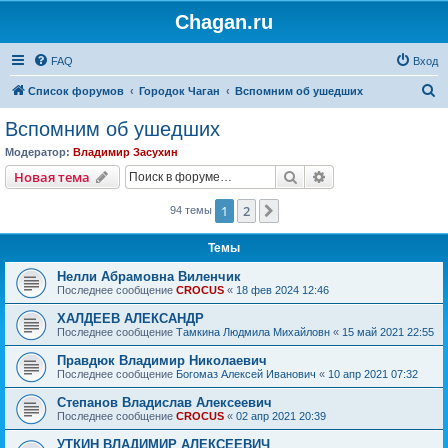
Chagan.ru
FAQ
Вход
П
Список форумов
Городок Чаган
Вспомним об ушедших
о
Вспомним об ушедших
и
Модератор:
Владимир Засухин
с
Поиск
Расширенный пои
Новая тема
к
1
2
След.
94 темы
Темы
Нелли Абрамовна Виленчик
Последнее сообщение
CROCUS
«
18 фев 2024 12:46
ХАЛДЕЕВ АЛЕКСАНДР
Последнее сообщение
Тамкина Людмила Михайловн
«
15 май 2021 22:55
Правдюк Владимир Николаевич
Последнее сообщение
Богомаз Алексей Иванович
«
10 апр 2021 07:32
Степанов Владислав Алексеевич
Последнее сообщение
CROCUS
«
02 апр 2021 20:39
УТКИН ВЛАДИМИР АЛЕКСЕЕВИЧ