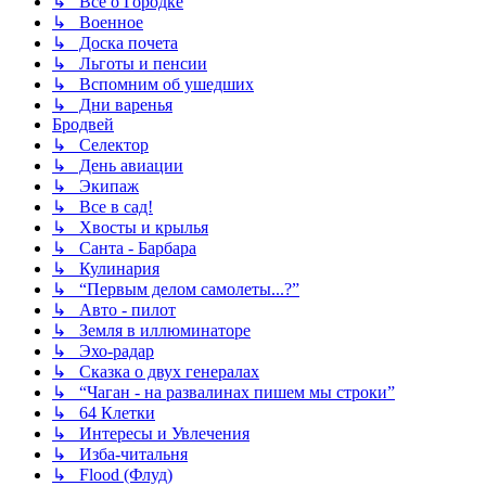
↳ Все о Городке
↳ Военное
↳ Доска почета
↳ Льготы и пенсии
↳ Вспомним об ушедших
↳ Дни варенья
Бродвей
↳ Селектор
↳ День авиации
↳ Экипаж
↳ Все в сад!
↳ Хвосты и крылья
↳ Санта - Барбара
↳ Кулинария
↳ “Первым делом самолеты...?”
↳ Авто - пилот
↳ Земля в иллюминаторе
↳ Эхо-радар
↳ Сказка о двух генералах
↳ “Чаган - на развалинах пишем мы строки”
↳ 64 Клетки
↳ Интересы и Увлечения
↳ Изба-читальня
↳ Flood (Флуд)