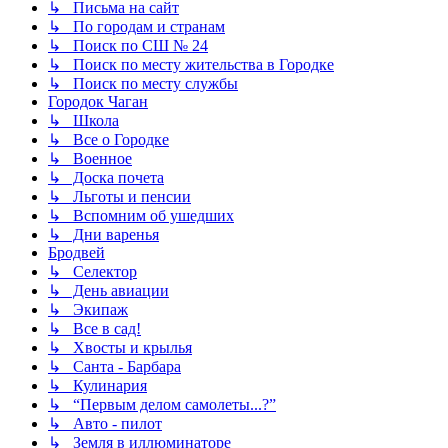
↳ Письма на сайт
↳ По городам и странам
↳ Поиск по СШ № 24
↳ Поиск по месту жительства в Городке
↳ Поиск по месту службы
Городок Чаган
↳ Школа
↳ Все о Городке
↳ Военное
↳ Доска почета
↳ Льготы и пенсии
↳ Вспомним об ушедших
↳ Дни варенья
Бродвей
↳ Селектор
↳ День авиации
↳ Экипаж
↳ Все в сад!
↳ Хвосты и крылья
↳ Санта - Барбара
↳ Кулинария
↳ “Первым делом самолеты...?”
↳ Авто - пилот
↳ Земля в иллюминаторе