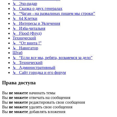
↳ Эхо-радар
↳ Сказка о двух генералах
↳ “Чаган - на развалинах пишем мы строки”
↳ 64 Клетки
↳ Интересы и Увлечения
↳ Изба-читальня
↳ Flood (Флуд)
Технический
↳ “От винта !”
↳ Навигатор
Штаб
↳ “Если все мы, ребята, возьмемся за дело”
↳ Технический
↳ Административный
↳ Сайт городка и его форум
Права доступа
Вы
не можете
начинать темы
Вы
не можете
отвечать на сообщения
Вы
не можете
редактировать свои сообщения
Вы
не можете
удалять свои сообщения
Вы
не можете
добавлять вложения