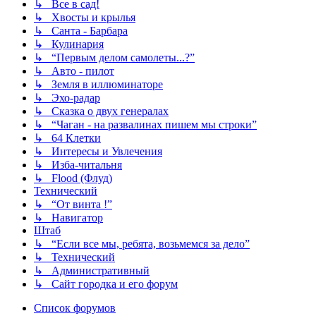
↳ Все в сад!
↳ Хвосты и крылья
↳ Санта - Барбара
↳ Кулинария
↳ “Первым делом самолеты...?”
↳ Авто - пилот
↳ Земля в иллюминаторе
↳ Эхо-радар
↳ Сказка о двух генералах
↳ “Чаган - на развалинах пишем мы строки”
↳ 64 Клетки
↳ Интересы и Увлечения
↳ Изба-читальня
↳ Flood (Флуд)
Технический
↳ “От винта !”
↳ Навигатор
Штаб
↳ “Если все мы, ребята, возьмемся за дело”
↳ Технический
↳ Административный
↳ Сайт городка и его форум
Список форумов