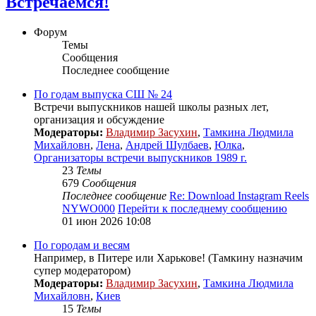
Встречаемся!
Форум
Темы
Сообщения
Последнее сообщение
По годам выпуска СШ № 24
Встречи выпускников нашей школы разных лет,
организация и обсуждение
Модераторы:
Владимир Засухин
,
Тамкина Людмила
Михайловн
,
Лена
,
Андрей Шулбаев
,
Юлка
,
Организаторы встречи выпускников 1989 г.
23
Темы
679
Сообщения
Последнее сообщение
Re: Download Instagram Reels
NYWO000
Перейти к последнему сообщению
01 июн 2026 10:08
По городам и весям
Например, в Питере или Харькове! (Тамкину назначим
супер модератором)
Модераторы:
Владимир Засухин
,
Тамкина Людмила
Михайловн
,
Киев
15
Темы