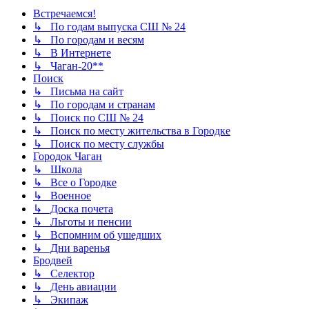
Встречаемся!
↳ По годам выпуска СШ № 24
↳ По городам и весям
↳ В Интернете
↳ Чаган-20**
Поиск
↳ Письма на сайт
↳ По городам и странам
↳ Поиск по СШ № 24
↳ Поиск по месту жительства в Городке
↳ Поиск по месту службы
Городок Чаган
↳ Школа
↳ Все о Городке
↳ Военное
↳ Доска почета
↳ Льготы и пенсии
↳ Вспомним об ушедших
↳ Дни варенья
Бродвей
↳ Селектор
↳ День авиации
↳ Экипаж