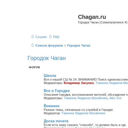
Chagan.ru
Городок Чаган (Семипалатинск-4)
Ссылки
FAQ
Список форумов
Городок Чаган
Городок Чаган
ФОРУМ
Школа
Все о нашей СШ № 24. ВНИМАНИЕ! Поиск однокласснико
Модераторы:
Владимир Засухин
,
Тамкина Людмила Ми
Все о Городке
Описания городка, воспоминания жителей, обсуждение пл
Модераторы:
Тамкина Людмила Михайловн
,
Alex Gor
Военное
Разные темы, связанные со службой в Городке
Модератор:
Тамкина Людмила Михайловн
Доска почета
Если есть кому сказать "спасибо", то должно быть и где.