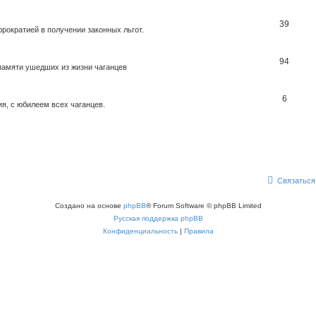
39
ократией в получении законных льгот.
94
памяти ушедших из жизни чаганцев
6
я, с юбилеем всех чаганцев.
Связаться
Создано на основе
phpBB
® Forum Software © phpBB Limited
Русская поддержка phpBB
Конфиденциальность
|
Правила