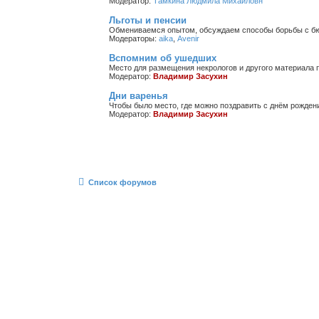
Модератор:
Тамкина Людмила Михайловн
Льготы и пенсии
Обмениваемся опытом, обсуждаем способы борьбы с бюр
Модераторы:
aika
,
Avenir
Вспомним об ушедших
Место для размещения некрологов и другого материала 
Модератор:
Владимир Засухин
Дни варенья
Чтобы было место, где можно поздравить с днём рождени
Модератор:
Владимир Засухин
Список форумов