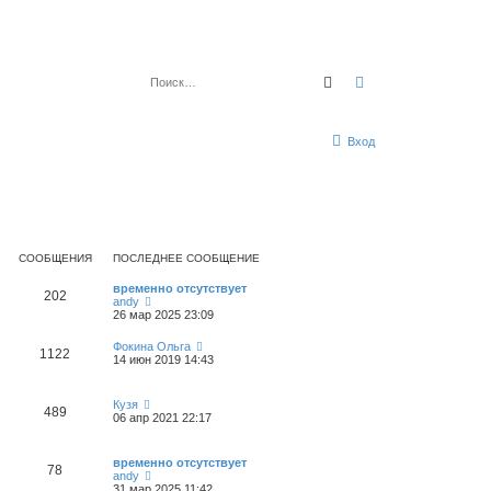
Поиск
Расширенный по
Вход
СООБЩЕНИЯ
ПОСЛЕДНЕЕ СООБЩЕНИЕ
временно отсутствует
202
П
andy
е
26 мар 2025 23:09
р
е
П
Фокина Ольга
1122
й
е
14 июн 2019 14:43
т
р
и
е
к
й
П
Кузя
п
489
т
е
06 апр 2021 22:17
о
и
р
с
к
е
л
п
й
е
временно отсутствует
о
78
т
д
П
andy
с
и
н
е
31 мар 2025 11:42
л