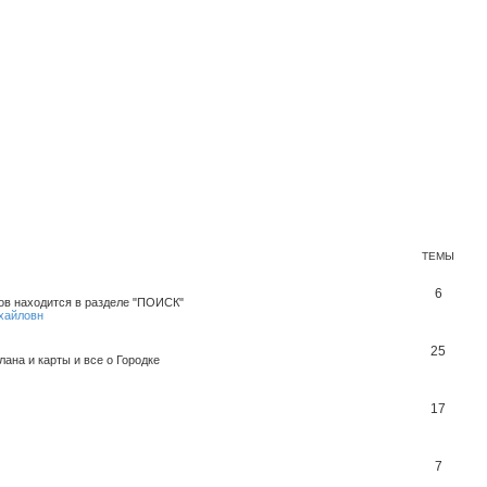
ТЕМЫ
6
в находится в разделе "ПОИСК"
хайловн
25
ана и карты и все о Городке
17
7