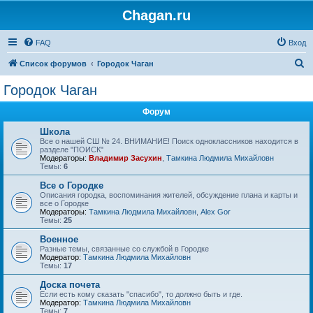
Chagan.ru
FAQ
Вход
П
Список форумов
Городок Чаган
о
Городок Чаган
и
Форум
с
к
Школа
Все о нашей СШ № 24. ВНИМАНИЕ! Поиск одноклассников находится в
разделе "ПОИСК"
Модераторы:
Владимир Засухин
,
Тамкина Людмила Михайловн
Темы:
6
Все о Городке
Описания городка, воспоминания жителей, обсуждение плана и карты и
все о Городке
Модераторы:
Тамкина Людмила Михайловн
,
Alex Gor
Темы:
25
Военное
Разные темы, связанные со службой в Городке
Модератор:
Тамкина Людмила Михайловн
Темы:
17
Доска почета
Если есть кому сказать "спасибо", то должно быть и где.
Модератор:
Тамкина Людмила Михайловн
Темы:
7