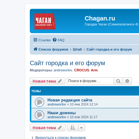
Chagan.ru
Городок Чаган (Семипалатинск-4)
Ссылки
FAQ
Список форумов
Штаб
Сайт городка и его форум
Сайт городка и его форум
Модераторы:
andreworlov
,
CROCUS
,
Arm
Поиск
Рас
Новая тема
ТЕМЫ
Новая редакция сайта
andreworlov
»
10 янв 2024 12:14
Наши домены
andreworlov
»
10 янв 2024 11:17
Новая тема
Вернуться к списку форумов