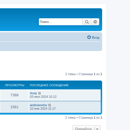
Поиск
Расширенный по
Вход
2 темы • Страница
1
из
1
ПРОСМОТРЫ
ПОСЛЕДНЕЕ СООБЩЕНИЕ
Andy
7368
03 июл 2024 10:12
andreworlov
1561
10 янв 2024 11:17
2 темы • Страница
1
из
1
Перейти