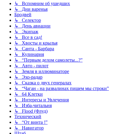
↳ Вспомним об ушедших
↳ Дни варенья
Бродвей
↳ Селектор
↳ День авиации
↳ Экипаж
↳ Все в сад!
↳ Хвосты и крылья
↳ Санта - Барбара
↳ Кулинария
↳ “Первым делом самолеты...?”
↳ Авто - пилот
↳ Земля в иллюминаторе
↳ Эхо-радар
↳ Сказка о двух генералах
↳ “Чаган - на развалинах пишем мы строки”
↳ 64 Клетки
↳ Интересы и Увлечения
↳ Изба-читальня
↳ Flood (Флуд)
Технический
↳ “От винта !”
↳ Навигатор
Штаб