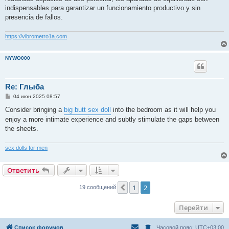
indispensables para garantizar un funcionamiento productivo y sin
presencia de fallos.
https://vibrometro1a.com
NYWO000
Re: Глыба
С
04 июн 2025 08:57
о
о
Consider bringing a
big butt sex doll
into the bedroom as it will help you
б
enjoy a more intimate experience and subtly stimulate the gaps between
щ
е
the sheets.
н
и
е
sex dolls for men
Ответить
1
2
Пред.
19 сообщений
Перейти
Список форумов
Часовой пояс:
UTC+03:00