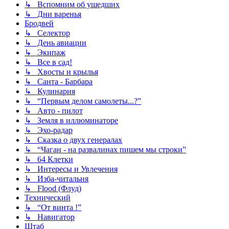
↳ Вспомним об ушедших
↳ Дни варенья
Бродвей
↳ Селектор
↳ День авиации
↳ Экипаж
↳ Все в сад!
↳ Хвосты и крылья
↳ Санта - Барбара
↳ Кулинария
↳ “Первым делом самолеты...?”
↳ Авто - пилот
↳ Земля в иллюминаторе
↳ Эхо-радар
↳ Сказка о двух генералах
↳ “Чаган - на развалинах пишем мы строки”
↳ 64 Клетки
↳ Интересы и Увлечения
↳ Изба-читальня
↳ Flood (Флуд)
Технический
↳ “От винта !”
↳ Навигатор
Штаб