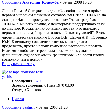
Сообщение
Анатолий_Коцеруба
»
09 авг 2008 15:20
Левин Герман! Специально для тебя сообщаю, что я прбыл с
первым эшелоном с личным составом в/ч 62872 19.04.60 г. на
станцию Чаган и прослужил в славном "чаганграде" до
10.04.67 г. Многих помню, с некоторыми поддерживаю связь
до сих пор. К сожалению большинство тех, кто приехал с
первым эшелоном, " превратились в белых журавлей". В том
числе и известные многим Егоров В.Е., Дарма А.К., Юрченко
Ю.К. К великому сожалению список можно долго
продолжать, просто не хочу кому-либо настроение портить.
Если кого-либо заинтересовала возможность узнать о
дальнейшей судьбе знакомых "ракетчиков" - милости прошу,
возможно чем и помогу
Вернуться к началу
yashish
Сообщения:
829
Зарегистрирован:
01 янв 1970 03:00
Откуда:
Харьков
Цитата
Сообщение
yashish
»
09 авг 2008 21:20