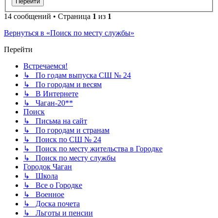
14 сообщений • Страница
1
из
1
Вернуться в «Поиск по месту службы»
Перейти
Встречаемся!
↳ По годам выпуска СШ № 24
↳ По городам и весям
↳ В Интернете
↳ Чаган-20**
Поиск
↳ Письма на сайт
↳ По городам и странам
↳ Поиск по СШ № 24
↳ Поиск по месту жительства в Городке
↳ Поиск по месту службы
Городок Чаган
↳ Школа
↳ Все о Городке
↳ Военное
↳ Доска почета
↳ Льготы и пенсии