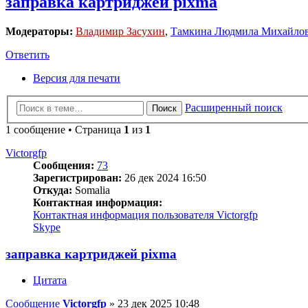
заправка картриджей pixma
Модераторы:
Владимир Засухин
,
Тамкина Людмила Михайло
Ответить
Версия для печати
Расширенный поиск
Поиск
1 сообщение • Страница
1
из
1
Victorgfp
Сообщения:
73
Зарегистрирован:
26 дек 2024 16:50
Откуда:
Somalia
Контактная информация:
Контактная информация пользователя Victorgfp
Skype
заправка картриджей pixma
Цитата
Сообщение
Victorgfp
»
23 дек 2025 10:48