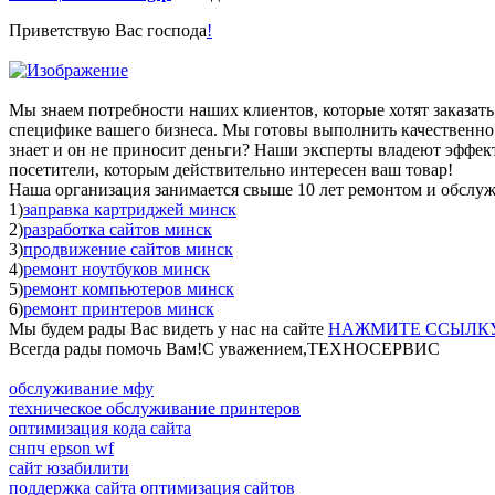
Приветствую Вас господа
!
Мы знаем потребности наших клиентов, которые хотят заказать
специфике вашего бизнеса. Мы готовы выполнить качественно лю
знает и он не приносит деньги? Наши эксперты владеют эффек
посетители, которым действительно интересен ваш товар!
Наша организация занимается свыше 10 лет ремонтом и обслу
1)
заправка картриджей минск
2)
разработка сайтов минск
3)
продвижение сайтов минск
4)
ремонт ноутбуков минск
5)
ремонт компьютеров минск
6)
ремонт принтеров минск
Мы будем рады Вас видеть у нас на сайте
НАЖМИТЕ ССЫЛК
Всегда рады помочь Вам!С уважением,ТЕХНОСЕРВИC
обслуживание мфу
техническое обслуживание принтеров
оптимизация кода сайта
снпч epson wf
сайт юзабилити
поддержка сайта оптимизация сайтов