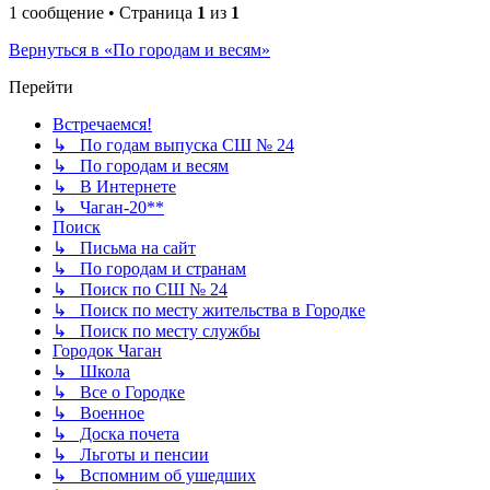
1 сообщение • Страница
1
из
1
Вернуться в «По городам и весям»
Перейти
Встречаемся!
↳ По годам выпуска СШ № 24
↳ По городам и весям
↳ В Интернете
↳ Чаган-20**
Поиск
↳ Письма на сайт
↳ По городам и странам
↳ Поиск по СШ № 24
↳ Поиск по месту жительства в Городке
↳ Поиск по месту службы
Городок Чаган
↳ Школа
↳ Все о Городке
↳ Военное
↳ Доска почета
↳ Льготы и пенсии
↳ Вспомним об ушедших