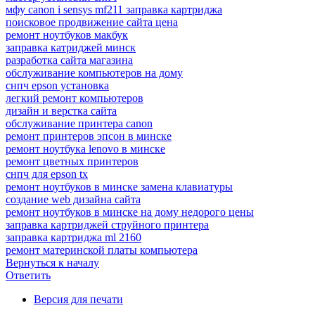
мфу canon i sensys mf211 заправка картриджа
поисковое продвижение сайта цена
ремонт ноутбуков макбук
заправка катриджей минск
разработка сайта магазина
обслуживание компьютеров на дому
снпч epson установка
легкий ремонт компьютеров
дизайн и верстка сайта
обслуживание принтера canon
ремонт принтеров эпсон в минске
ремонт ноутбука lenovo в минске
ремонт цветных принтеров
снпч для epson tx
ремонт ноутбуков в минске замена клавиатуры
создание web дизайна сайта
ремонт ноутбуков в минске на дому недорого цены
заправка картриджей струйного принтера
заправка картриджа ml 2160
ремонт материнской платы компьютера
Вернуться к началу
Ответить
Версия для печати