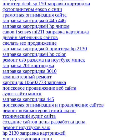
принтер ricoh sp 150 заправка картриджа
фотопринтеры epson с снпч
грамотная оптимизация сайта
заправка картриджей 445 446
заправка картриджей hp чипом
canon i sensys mf211 заправка картриджа
дизайн мебельных сайтов
сделать seo продвижение
заправка картриджей принтера hp 2130
заправка картриджей hp color
ремонт usb разъема на ноутбуке минск
заправка 201 картриджа
заправка картриджа 3010
компьютерный ремонт
картридж 106r02773 заправка
поисковое продвижение веб сайта
аудит сайта минск
заправка картриджа 445
поисковая оптимизация и продвижение сайтов
ремонт компьютеров синий экран
технический аудит сайта
создание сайтов цены разработка цена
ремонт ноутбуков vaio
hp 2130 заправка картриджей
мастер установки снпч