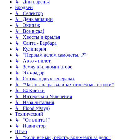
↳ Дни варенья
Бродвей
↳ Селектор
↳ День авиации
↳ Экипаж
↳ Все в сад!
↳ Хвосты и крылья
↳ Санта - Барбара
↳ Кулинария
↳ “Первым делом самолеты...?”
↳ Авто - пилот
↳ Земля в иллюминаторе
↳ Эхо-радар
↳ Сказка о двух генералах
↳ “Чаган - на развалинах пишем мы строки”
↳ 64 Клетки
↳ Интересы и Увлечения
↳ Изба-читальня
↳ Flood (Флуд)
Технический
↳ “От винта !”
↳ Навигатор
Штаб
↳ “Если все мы, ребята, возьмемся за дело”