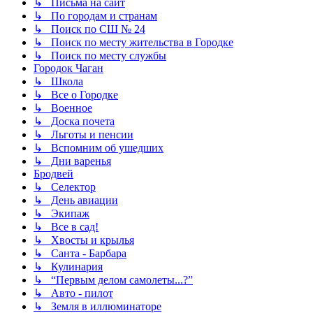
↳ Письма на сайт
↳ По городам и странам
↳ Поиск по СШ № 24
↳ Поиск по месту жительства в Городке
↳ Поиск по месту службы
Городок Чаган
↳ Школа
↳ Все о Городке
↳ Военное
↳ Доска почета
↳ Льготы и пенсии
↳ Вспомним об ушедших
↳ Дни варенья
Бродвей
↳ Селектор
↳ День авиации
↳ Экипаж
↳ Все в сад!
↳ Хвосты и крылья
↳ Санта - Барбара
↳ Кулинария
↳ “Первым делом самолеты...?”
↳ Авто - пилот
↳ Земля в иллюминаторе