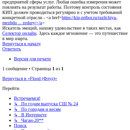
предприятий сферы услуг. Любая ошибка измерения может
повлиять на результат работы. Поэтому контроль состояния
КИП должен проводиться регулярно и с учетом требований
конкретной отрасли - <a href=
https://kip-pribor.ru/razlichiya-
mezhdu ... zedury/</a
>
Искатель эмоций, нахожу удовольствие в таких местах, как
Селектор онлайн
. Здесь каждое мгновение — это путешествие
в мир азарта.
Вернуться к началу
Ответить
Версия для печати
1 сообщение • Страница
1
из
1
Вернуться в «Flood (Флуд)»
Перейти
Встречаемся!
↳ По годам выпуска СШ № 24
↳ По городам и весям
↳ В Интернете
↳ Чаган-20**
Поиск