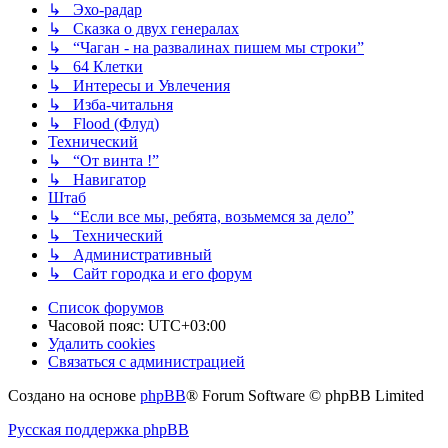
↳ Эхо-радар
↳ Сказка о двух генералах
↳ “Чаган - на развалинах пишем мы строки”
↳ 64 Клетки
↳ Интересы и Увлечения
↳ Изба-читальня
↳ Flood (Флуд)
Технический
↳ “От винта !”
↳ Навигатор
Штаб
↳ “Если все мы, ребята, возьмемся за дело”
↳ Технический
↳ Административный
↳ Сайт городка и его форум
Список форумов
Часовой пояс:
UTC+03:00
Удалить cookies
Связаться с администрацией
Создано на основе
phpBB
® Forum Software © phpBB Limited
Русская поддержка phpBB