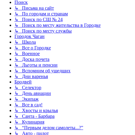
Поиск
↳ Письма на сайт
↳ По городам и странам
↳ Поиск по СШ № 24
↳ Поиск по месту жительства в Городке
↳ Поиск по месту службы
Городок Чаган
↳ Школа
↳ Все о Городке
↳ Военное
↳ Доска почета
↳ Льготы и пенсии
↳ Вспомним об ушедших
↳ Дни варенья
Бродвей
↳ Селектор
↳ День авиации
↳ Экипаж
↳ Все в сад!
↳ Хвосты и крылья
↳ Санта - Барбара
↳ Кулинария
↳ “Первым делом самолеты...?”
↳ Авто - пилот