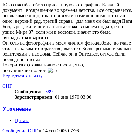
Юра спасибо тебе за присланную фотографию. Каждый
документ - возврашение во времена детства. Все открывается,
но знакомое лицо, так что и имя и фамилию помню только
одно: верхний ряд, третий справа - для меня он был дядя Петя
Болдырев, жили они на пятом этаже в нашем подъезде по
удице Мира 87, если мы в восьмой, значит это была
пятнадцатая квартира.
Он есть на фотографии в моем личном фотоальбоме, во главе
стола на каком то торжестве, вместе с Болдыревыми и моими
родителями у нас дома. Сейчас он в Энгельсе, оттуда были
последние письма.
Говори тихо,скажи точно,спроси умно,
получишь по полной
Вернуться к началу
СНГ
Сообщения:
1389
Зарегистрирован:
01 янв 1970 03:00
Уточнение
Цитата
Сообщение
СНГ
»
14 сен 2006 07:36