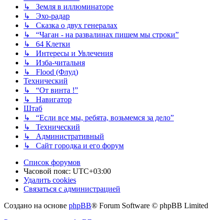
↳ Земля в иллюминаторе
↳ Эхо-радар
↳ Сказка о двух генералах
↳ “Чаган - на развалинах пишем мы строки”
↳ 64 Клетки
↳ Интересы и Увлечения
↳ Изба-читальня
↳ Flood (Флуд)
Технический
↳ “От винта !”
↳ Навигатор
Штаб
↳ “Если все мы, ребята, возьмемся за дело”
↳ Технический
↳ Административный
↳ Сайт городка и его форум
Список форумов
Часовой пояс:
UTC+03:00
Удалить cookies
Связаться с администрацией
Создано на основе
phpBB
® Forum Software © phpBB Limited